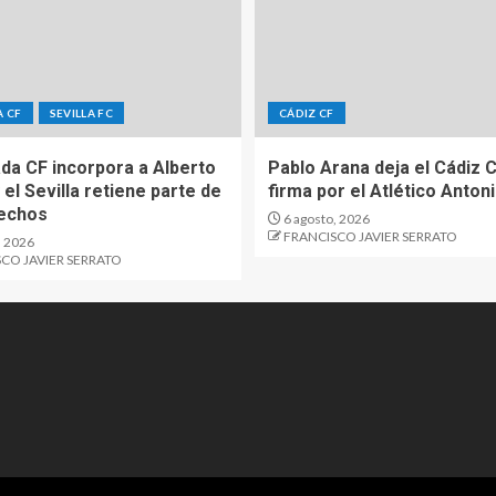
 CF
SEVILLA FC
CÁDIZ CF
ada CF incorpora a Alberto
Pablo Arana deja el Cádiz C
 el Sevilla retiene parte de
firma por el Atlético Anton
echos
6 agosto, 2026
FRANCISCO JAVIER SERRATO
, 2026
CO JAVIER SERRATO