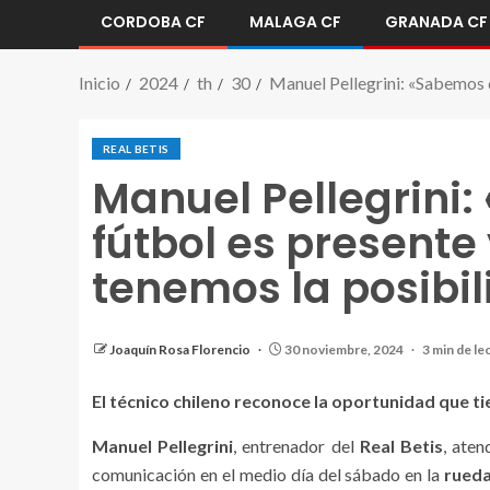
CORDOBA CF
MALAGA CF
GRANADA CF
Inicio
2024
th
30
Manuel Pellegrini: «Sabemos q
REAL BETIS
Manuel Pellegrini
fútbol es presente
tenemos la posibi
Manuel Pellegrini atiende a los medios de comunica
Sant Andreu. | Fuente: YT (@Real Betis Balompié)
Joaquín Rosa Florencio
30 noviembre, 2024
3 min de le
El técnico chileno reconoce la oportunidad que ti
Manuel Pellegrini
, entrenador del
Real Betis
, aten
comunicación en el medio día del sábado en la
rueda