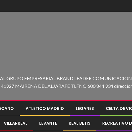
 AL GRUPO EMPRESARIAL BRAND LEADER COMUNICACION C
27 MAIRENA DEL ALJARAFE TLFNO 600 844 934 direccion@e
LECANO
ATLETICO MADRID
LEGANES
CELTA DE V
VILLARREAL
LEVANTE
REAL BETIS
RECREATIVO D