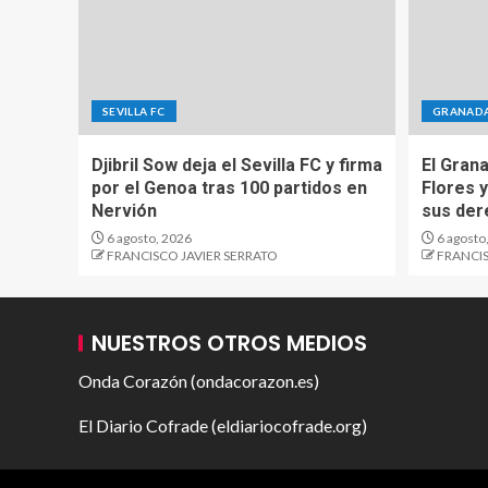
SEVILLA FC
GRANADA
Djibril Sow deja el Sevilla FC y firma
El Gran
por el Genoa tras 100 partidos en
Flores y
Nervión
sus der
6 agosto, 2026
6 agosto
FRANCISCO JAVIER SERRATO
FRANCIS
NUESTROS OTROS MEDIOS
Onda Corazón (ondacorazon.es)
El Diario Cofrade (eldiariocofrade.org)