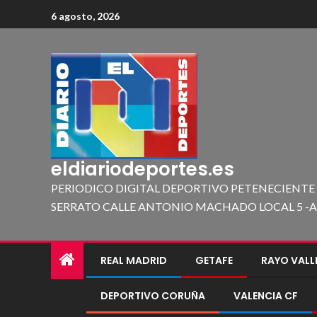
6 agosto, 2026
eldiariodeportes.es
PERIODICO DIGITAL DEPORTIVO PETENECIENTE
SERRATO CALLE ANTONIO MACHADO LOCAL 5 -A 419
REAL MADRID
GETAFE
RAYO VAL
DEPORTIVO CORUÑA
VALENCIA CF