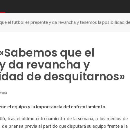
ue el fútbol es presente y da revancha y tenemos la posibilidad d
: «Sabemos que el
 y da revancha y
lidad de desquitarnos»
ción en la rueda de prensa previa al partido frente a la UE
ctura
ene el equipo y la importancia del enfrentamiento.
dió, tras el último entrenamiento de la semana, a los medios de
 de prensa
previa al partido que disputará su equipo frente a la