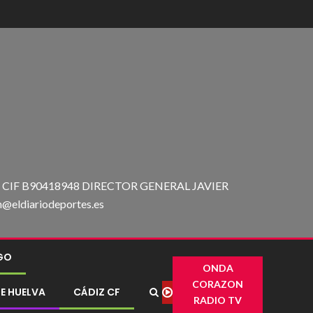
IF B90418948 DIRECTOR GENERAL JAVIER
ldiariodeportes.es
IGO
ONDA
CORAZON
E HUELVA
CÁDIZ CF
RADIO TV