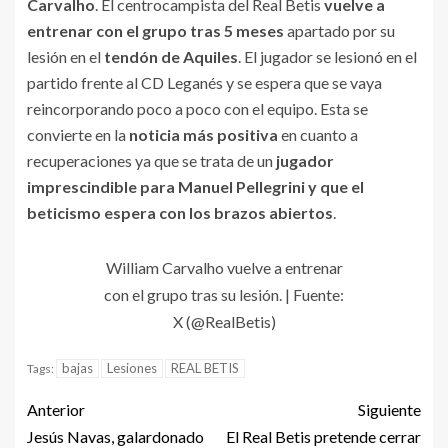
Carvalho
. El centrocampista del Real Betis
vuelve a
entrenar con el grupo tras 5 meses
apartado por su
lesión en el
tendón de Aquiles
. El jugador se lesionó en el
partido frente al CD Leganés y se espera que se vaya
reincorporando poco a poco con el equipo. Esta se
convierte en la
noticia más positiva
en cuanto a
recuperaciones ya que se trata de un
jugador
imprescindible para Manuel Pellegrini y que el
beticismo espera con los brazos abiertos
.
William Carvalho vuelve a entrenar
con el grupo tras su lesión. | Fuente:
X (@RealBetis)
bajas
Lesiones
REAL BETIS
Tags:
Anterior
Siguiente
Jesús Navas, galardonado
El Real Betis pretende cerrar