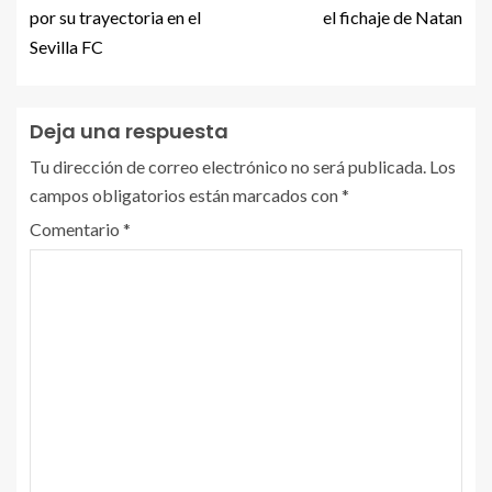
por su trayectoria en el
el fichaje de Natan
Sevilla FC
Deja una respuesta
Tu dirección de correo electrónico no será publicada.
Los
campos obligatorios están marcados con
*
Comentario
*