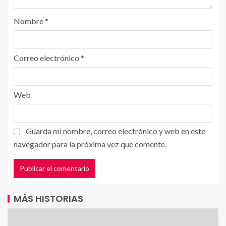
Nombre
*
Correo electrónico
*
Web
Guarda mi nombre, correo electrónico y web en este
navegador para la próxima vez que comente.
MÁS HISTORIAS