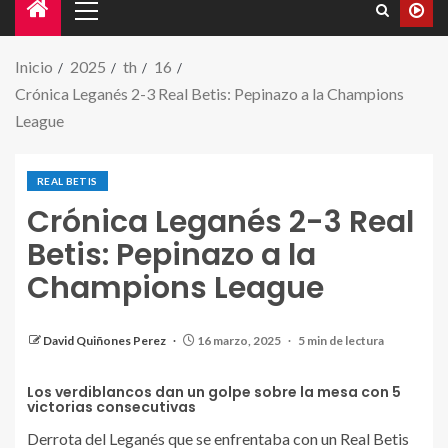
Inicio
2025
th
16
Crónica Leganés 2-3 Real Betis: Pepinazo a la Champions
League
REAL BETIS
Crónica Leganés 2-3 Real
Betis: Pepinazo a la
Champions League
Resultado del partido entre el Leganés y el Real Betis.
| Fuente: X (@RealBetis)
David Quiñones Perez
16 marzo, 2025
5 min de lectura
Los verdiblancos dan un golpe sobre la mesa con 5
victorias consecutivas
Derrota del Leganés que se enfrentaba con un Real Betis