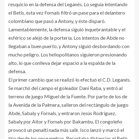
resquicio en la defensa del Leganés. Lo seguía intentando
el Betis, esta vez Fornals filtró un pase para el delantero
colombiano que pasó a Antony, y éste disparó.
Lamentablemente, la defensa siguió inquebrantable y el
esférico se alejó de la portería. Los intentos de Abde no
llegaban a buen puerto, y Antony siguió desbordando con
mucho peligro. Los heliopolitanos siguieron presionando
alto, lo que conlleva dejar espacio a la espalda de la
defensa.
El primer cambio que se realizó lo efectuó el C.D. Leganés.
Se marchó del campo el goleador Dani Raba, y entró al
terreno de juego Miguel de la Fuente. Por parte de los de
la Avenida de la Palmera, salieron del rectángulo de juego
Abde, Sabaly y Fornals, y entraron Jesús Rodríguez,
Sabaly por Aitor y Fornals por Bakambu. El congoleño
provocó un penalti nada más salir. Isco lanzó y marcó el
tiro desde los once metros. Recortaba distancias el Betis