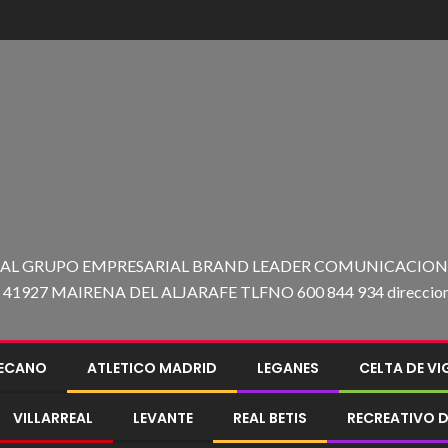
 AL GRUPO EMPRESARIAL BRAND LEADER COMUNICACION C
27 MAIRENA DEL ALJARAFE TLFNO 600 844 934 direccion@e
LECANO
ATLETICO MADRID
LEGANES
CELTA DE V
VILLARREAL
LEVANTE
REAL BETIS
RECREATIVO D