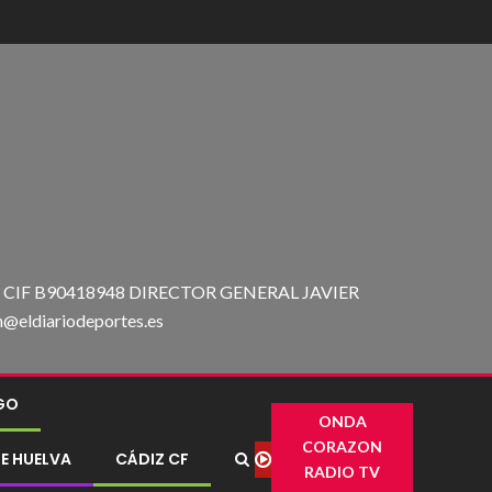
IF B90418948 DIRECTOR GENERAL JAVIER
ldiariodeportes.es
IGO
ONDA
CORAZON
E HUELVA
CÁDIZ CF
RADIO TV