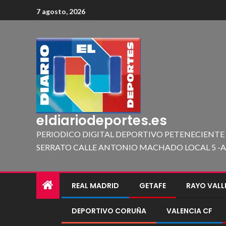
7 agosto, 2026
eldiariodeportes.es
PERIODICO DIGITAL DEPORTIVO PETENECIENTE
SERRATO CALLE ANTONIO MACHADO LOCAL 5 -A 419
REAL MADRID
GETAFE
RAYO VAL
DEPORTIVO CORUÑA
VALENCIA CF