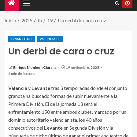
Inicio
2025
th
19
Un derbi de cara o cruz
LEVANTE UD
VALENCIA CF
Un derbi de cara o cruz
Valencia y Levante, uno de los derbies más
Enrique Monleon Ciurana
19 noviembre, 2025
desequilibrados de LaLiga.
4 min de lectura
Valencia
y
Levante
tras 3 temporadas donde el conjunto
granota ha buscado formas de subir nuevamente a la
Primera División. El de la jornada 13 será el
enfrentamiento 150 entre ambos clubes, marcado por un
dominio autoritario valencianista, los 40 años
consecutivos del
Levante
en Segunda División y la
búsqueda de dicho último de ganar el primer encuentro de