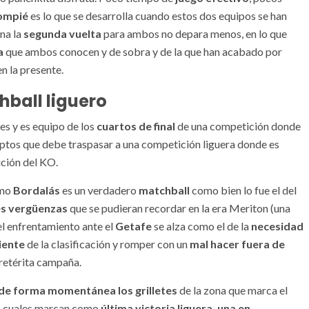
lompié
es lo que se desarrolla cuando estos dos equipos se han
na la
segunda vuelta
para ambos no depara menos, en lo que
a
que ambos conocen y de sobra y de la que han acabado por
n la presente.
hball liguero
es y es equipo de los
cuartos de final
de una competición donde
eptos que debe traspasar a una competición liguera donde es
ición del KO.
omo
Bordalás
es un verdadero
matchball
como bien lo fue el del
s vergüenzas
que se pudieran recordar en la era Meriton (una
el enfrentamiento ante el
Getafe
se alza como el de la
necesidad
iente
de la clasificación y romper con un
mal hacer fuera de
pretérita campaña.
 de forma momentánea los grilletes
de la zona que marca el
os cuales marcan como
última victoria liguera, una en