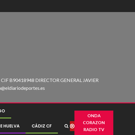
IF B90418948 DIRECTOR GENERAL JAVIER
ldiariodeportes.es
IGO
ONDA
CORAZON
E HUELVA
CÁDIZ CF
RADIO TV