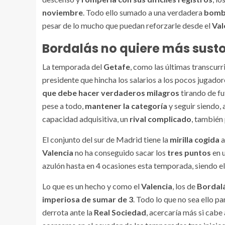
noviembre
. Todo ello sumado a una verdadera
bomb
pesar de lo mucho que puedan reforzarle desde el
Val
Bordalás no quiere más sust
La temporada del
Getafe
, como las últimas transcurr
presidente que hincha los salarios a los pocos jugador
que debe hacer verdaderos milagros
tirando de fu
pese a todo,
mantener la categoría
y seguir siendo
capacidad adquisitiva, un
rival complicado
, también 
El conjunto del sur de Madrid tiene la
mirilla cogida
a
Valencia
no ha conseguido sacar los
tres puntos
en 
azulón hasta en 4 ocasiones esta temporada, siendo e
Lo que es un hecho y como el
Valencia
, los de
Bordal
imperiosa de sumar de 3
. Todo lo que no sea ello p
derrota ante la
Real Sociedad
, acercaría más si cabe 