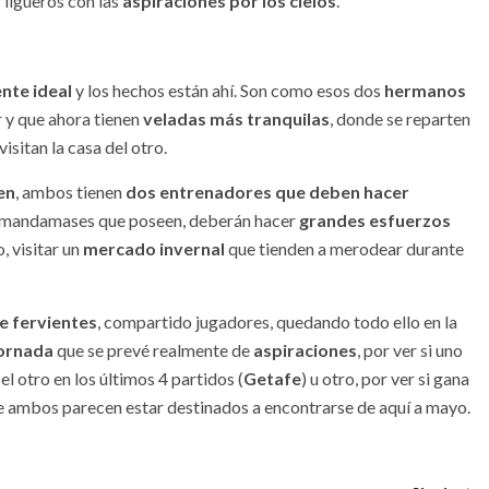
 ligueros con las
aspiraciones por los cielos
.
nte ideal
y los hechos están ahí. Son como esos dos
hermanos
r y que ahora tienen
veladas más tranquilas
, donde se reparten
isitan la casa del otro.
en
, ambos tienen
dos entrenadores que deben hacer
los mandamases que poseen, deberán hacer
grandes esfuerzos
o, visitar un
mercado invernal
que tienden a merodear durante
e fervientes
, compartido jugadores, quedando todo ello en la
jornada
que se prevé realmente de
aspiraciones
, por ver si uno
el otro en los últimos 4 partidos (
Getafe
) u otro, por ver si gana
 ambos parecen estar destinados a encontrarse de aquí a mayo.