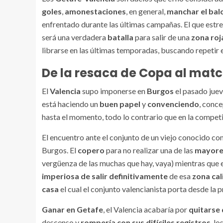
goles
,
amonestaciones
, en general,
manchar el ba
enfrentado durante las últimas campañas. El que estre
será una verdadera
batalla
para salir de una
zona roj
librarse en las últimas temporadas, buscando repetir e
De la resaca de Copa al matc
El
Valencia
supo imponerse en
Burgos
el pasado juev
está haciendo un
buen papel
y
convenciendo
, conc
hasta el momento, todo lo contrario que en la compet
El encuentro ante el conjunto de un viejo conocido c
Burgos. El
copero
para no realizar una de las
mayore
vergüenza de las muchas que hay, vaya) mientras que 
imperiosa de salir definitivamente
de esa
zona cal
casa
el cual el conjunto valencianista porta desde la 
Ganar en Getafe
, el Valencia acabaría por
quitarse
descenso y
rompería con sus difíciles registros
, l