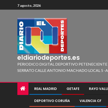
7 agosto, 2026
eldiariodeportes.es
PERIODICO DIGITAL DEPORTIVO PETENECIENTE
SERRATO CALLE ANTONIO MACHADO LOCAL 5 -A 419
REAL MADRID
GETAFE
RAYO VAL
DEPORTIVO CORUÑA
VALENCIA CF