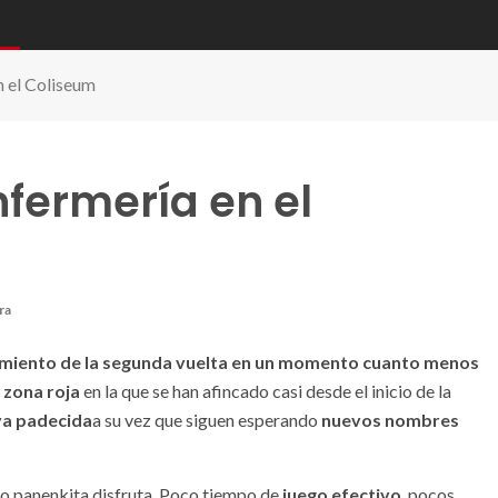
n el Coliseum
fermería en el
ra
tamiento de la segunda vuelta en un momento cuanto menos
a
zona roja
en la que se han afincado casi desde el inicio de la
iva padecida
a su vez que siguen esperando
nuevos nombres
do panenkita disfruta. Poco tiempo de
juego efectivo
, pocos