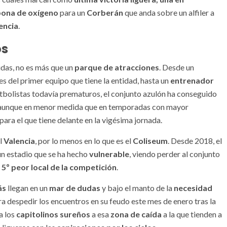
ona de oxígeno
para un
Corberán
que anda sobre un alfiler a
encia
.
os
idas, no es más que un
parque de atracciones
. Desde un
es del primer equipo que tiene la entidad, hasta un
entrenador
tbolistas todavía prematuros, el conjunto azulón ha conseguido
, aunque en menor medida que en temporadas con mayor
para el que tiene delante en la vigésima jornada.
l
Valencia
, por lo menos en lo que es el
Coliseum
. Desde 2018, el
un estadio que se ha hecho
vulnerable
, viendo perder al conjunto
l
5º peor local de la competición
.
ás
llegan en un
mar de dudas
y bajo el manto de la
necesidad
ara despedir los encuentros en su feudo este mes de enero tras la
a los
capitolinos sureños
a esa
zona de caída
a la que tienden a