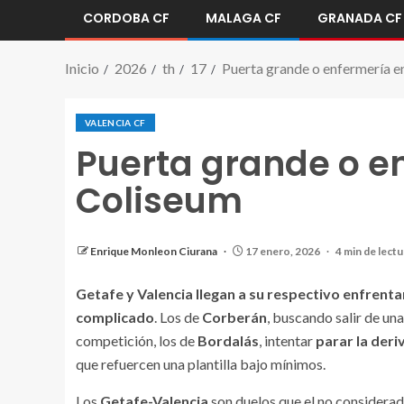
CORDOBA CF
MALAGA CF
GRANADA CF
Inicio
2026
th
17
Puerta grande o enfermería e
VALENCIA CF
Puerta grande o en
Coliseum
Los Getafe - Valencia son duelos realmente duros.
Enrique Monleon Ciurana
17 enero, 2026
4 min de lectu
Getafe y Valencia llegan a su respectivo enfren
complicado
. Los de
Corberán
, buscando salir de un
competición, los de
Bordalás
, intentar
parar la der
que refuercen una plantilla bajo mínimos.
Los
Getafe-Valencia
son duelos que el no considera