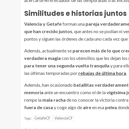
acercarse en el ecuador de las temporadas tras inicios
Similitudes e historias juntos
Valencia y Getafe
forman una
pareja verdaderame
que han crecido juntos
, que antes no se podían ni ve
puntos y siguen las órdenes de cada uno cada vez que v
Además, actualmente se
parecen más de lo que cre
verdadera magia
con los utensilios que les dejan 
para tener una segunda vuelta tranquila
y para ell
las últimas temporadas por
rebajas de última hora
.
Además, han ocasionado
batallitas verdaderament
memoria
ante un encuentro como el de la
vigésima 
rompe la
mala racha
de no conocer la victoria contra 
fuera de casa
y coge algo de
aire
en esa
pelea
donde
GetafeCF
ValenciaCF
Tags: