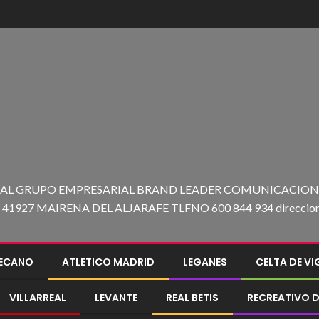
 AL GRUPO EMPRESARIAL BRAND LEADER COMUNICACION C
27 MAIRENA DEL ALJARAFE TLFNO 600 844 934 direccion@e
LECANO
ATLETICO MADRID
LEGANES
CELTA DE V
VILLARREAL
LEVANTE
REAL BETIS
RECREATIVO D