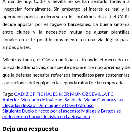
A día de hoy, Cádiz y Sevilla no se han sentado todavía a
negociar formalmente. Sin embargo, el interés es real y la
operación podría acelerarse en los próximos días si el Cádiz
decide apostar por el zaguero barcelonés. La buena sintonía
entre clubes y la necesidad mutua de ajustar plantillas
convierten este posible movimiento en una vía lógica para
ambas partes.
Mientras tanto, el Cádiz continúa rastreando el mercado en
busca de alternativas, consciente de que el tiempo apremia y de
que la defensa necesita refuerzos inmediatos para sostener las
aspiraciones del equipo en la segunda mitad de la temporada.
Tags:
CADIZ CF
FICHAJES
IKER MUÑOZ
SEVILLA FC
Post
Anterior
Mercado de Invierno: Salida de Malan Camara y las
Llegadas de Xabi Domínguez y David Alfonso
navigation
Siguiente
Duelo directo por el ascenso: Málaga y Burgos se
miden en un choque decisivo en La Rosaleda
Deja una respuesta