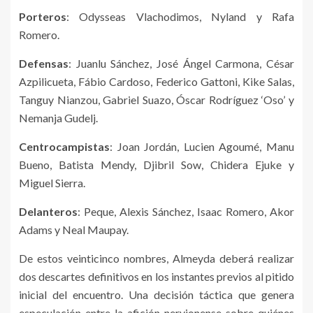
Porteros
: Odysseas Vlachodimos, Nyland y Rafa
Romero.
Defensas
: Juanlu Sánchez, José Ángel Carmona, César
Azpilicueta, Fábio Cardoso, Federico Gattoni, Kike Salas,
Tanguy Nianzou, Gabriel Suazo, Óscar Rodríguez ‘Oso’ y
Nemanja Gudelj.
Centrocampistas
: Joan Jordán, Lucien Agoumé, Manu
Bueno, Batista Mendy, Djibril Sow, Chidera Ejuke y
Miguel Sierra.
Delanteros
: Peque, Alexis Sánchez, Isaac Romero, Akor
Adams y Neal Maupay.
De estos veinticinco nombres, Almeyda deberá realizar
dos descartes definitivos en los instantes previos al pitido
inicial del encuentro. Una decisión táctica que genera
especulación entre la afición nervionense sobre quiénes