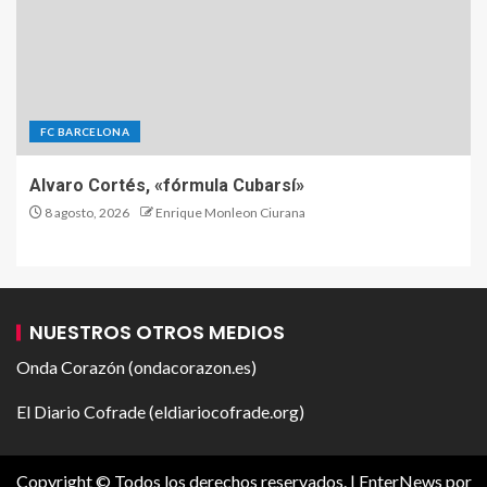
FC BARCELONA
Alvaro Cortés, «fórmula Cubarsí»
8 agosto, 2026
Enrique Monleon Ciurana
NUESTROS OTROS MEDIOS
Onda Corazón (ondacorazon.es)
El Diario Cofrade (eldiariocofrade.org)
Copyright © Todos los derechos reservados.
|
EnterNews
por