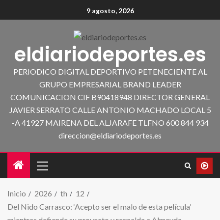
9 agosto, 2026
eldiariodeportes.es
PERIODICO DIGITAL DEPORTIVO PETENECIENTE AL
GRUPO EMPRESARIAL BRAND LEADER
COMUNICACION CIF B90418948 DIRECTOR GENERAL
JAVIER SERRATO CALLE ANTONIO MACHADO LOCAL 5
-A 41927 MAIRENA DEL ALJARAFE TLFNO 600 844 934
direccion@eldiariodeportes.es
Inicio
2026
th
12
Del Nido Carrasco: ‘Acepto ser el malo de esta película’
mientras defiende su proyecto y respalda a Almeyda