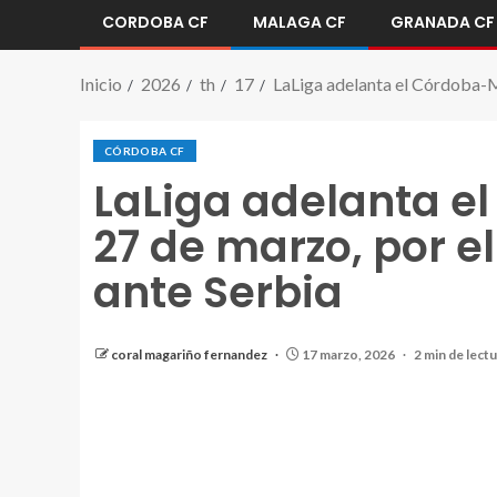
CORDOBA CF
MALAGA CF
GRANADA CF
Inicio
2026
th
17
LaLiga adelanta el Córdoba-M
CÓRDOBA CF
LaLiga adelanta e
27 de marzo, por e
ante Serbia
coral magariño fernandez
17 marzo, 2026
2 min de lect