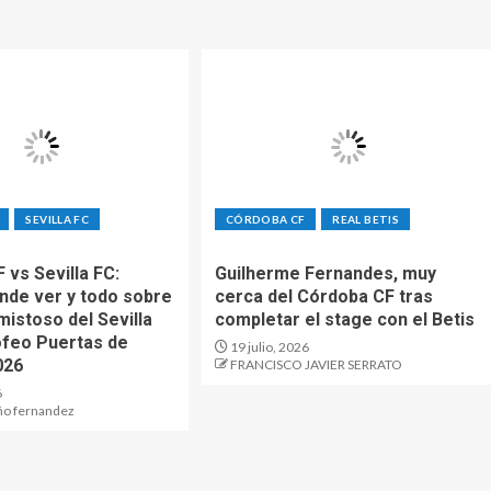
SEVILLA FC
CÓRDOBA CF
REAL BETIS
 vs Sevilla FC:
Guilherme Fernandes, muy
ónde ver y todo sobre
cerca del Córdoba CF tras
mistoso del Sevilla
completar el stage con el Betis
rofeo Puertas de
19 julio, 2026
026
FRANCISCO JAVIER SERRATO
6
ño fernandez