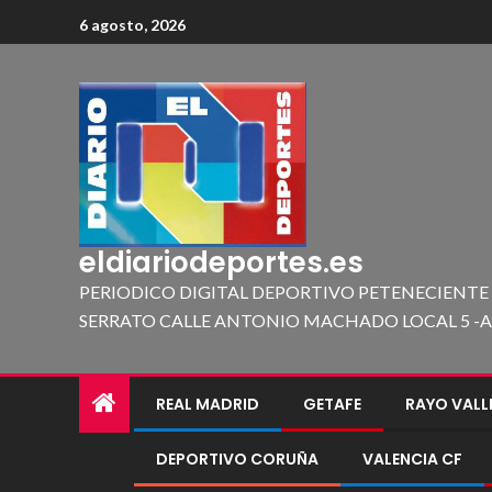
6 agosto, 2026
eldiariodeportes.es
PERIODICO DIGITAL DEPORTIVO PETENECIENTE
SERRATO CALLE ANTONIO MACHADO LOCAL 5 -A 419
REAL MADRID
GETAFE
RAYO VAL
DEPORTIVO CORUÑA
VALENCIA CF