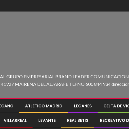
 AL GRUPO EMPRESARIAL BRAND LEADER COMUNICACION C
27 MAIRENA DEL ALJARAFE TLFNO 600 844 934 direccion@e
LECANO
ATLETICO MADRID
LEGANES
CELTA DE V
VILLARREAL
LEVANTE
REAL BETIS
RECREATIVO D