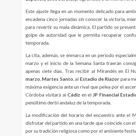
Este ajuste llega en un momento delicado para amb
encadena cinco jornadas sin conocer la victoria, mie
para revertir su mala dinámica. El partido se prese
golpe de autoridad que le permita recuperar confia
temporada.
La cita, además, se enmarca en un periodo especialme
marzo y el inicio de la Semana Santa traerán cons
apenas siete días. Tras recibir al Mirandés en El N
marzo
,
Martes Santo
, al
Estadio de Riazor
para me
máxima exigencia ante un rival que pelea por el asce
Córdoba visitará al
Cádiz
en el
JP Financial Estadi
penúltimo derbi andaluz de la temporada.
La modificación del horario del encuentro ante el M
disfrutar del partido en una tarde que coincide con e
por su tradición religiosa como por el ambiente festi