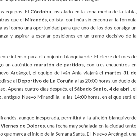
os equipos. El
Córdoba
, instalado en la zona media de la tabla,
ntras que el
Mirandés
, colista, continúa sin encontrar la fórmula
nta así como una oportunidad para que uno de los dos consiga un
nza y aspirar a escalar posiciones en un tramo decisivo de la
nte intenso para el conjunto blanquiverde. El cierre del mes de
igo un auténtico
maratón de partidos
, con tres encuentros en
uevo Arcángel, el equipo de Iván Ania viajará el
martes 31 de
dirse al
Deportivo de La Coruña
a las 20:00 horas, un duelo de
nso. Apenas cuatro días después, el
Sábado Santo, 4 de abril
, el
o,
antiguo Nuevo Mirandilla, a las 14:00 horas, en el que será el
irandés, aunque inesperada, permitirá a la afición blanquiverde
l
Viernes de Dolores
, una fecha muy señalada en la ciudad tanto
vo que marca el inicio de la Semana Santa. El Nuevo Arcángel, una