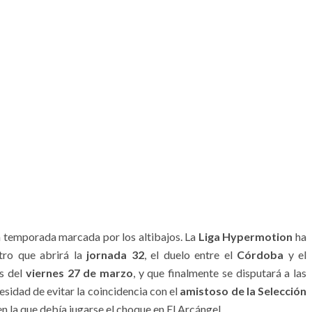
 temporada marcada por los altibajos. La
Liga Hypermotion
ha
tro que abrirá la
jornada 32
, el duelo entre el
Córdoba
y el
as del
viernes 27 de marzo
, y que finalmente se disputará a las
esidad de evitar la coincidencia con el
amistoso de la Selección
n la que debía jugarse el choque en El Arcángel.