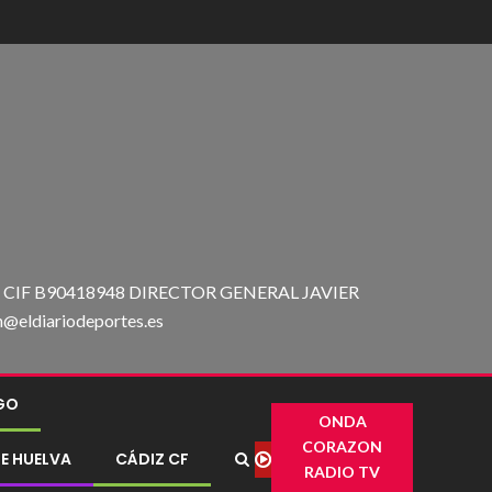
IF B90418948 DIRECTOR GENERAL JAVIER
ldiariodeportes.es
IGO
ONDA
CORAZON
E HUELVA
CÁDIZ CF
RADIO TV