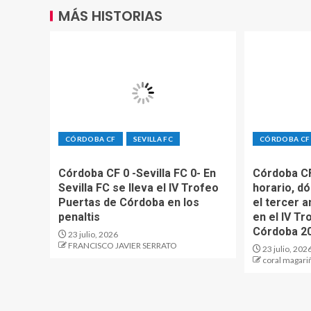
MÁS HISTORIAS
CÓRDOBA CF
SEVILLA FC
CÓRDOBA CF
Córdoba CF 0 -Sevilla FC 0- En
Córdoba CF
Sevilla FC se lleva el IV Trofeo
horario, d
Puertas de Córdoba en los
el tercer a
penaltis
en el IV T
Córdoba 2
23 julio, 2026
FRANCISCO JAVIER SERRATO
23 julio, 202
coral magari