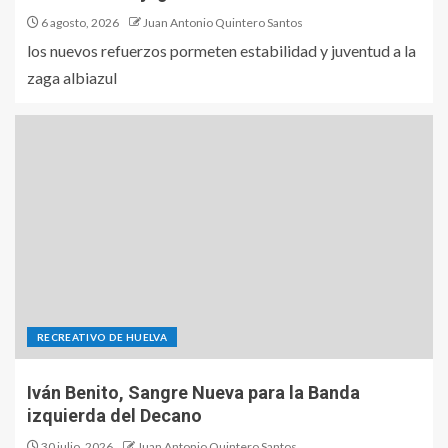
6 agosto, 2026
Juan Antonio Quintero Santos
los nuevos refuerzos pormeten estabilidad y juventud a la
zaga albiazul
RECREATIVO DE HUELVA
Iván Benito, Sangre Nueva para la Banda
izquierda del Decano
30 julio, 2026
Juan Antonio Quintero Santos