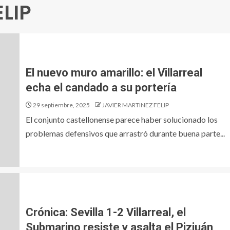
LIP
El nuevo muro amarillo: el Villarreal
echa el candado a su portería
29 septiembre, 2025
JAVIER MARTINEZ FELIP
El conjunto castellonense parece haber solucionado los
problemas defensivos que arrastró durante buena parte...
Crónica: Sevilla 1-2 Villarreal, el
Submarino resiste y asalta el Pizjuán