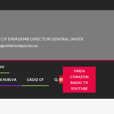
IF B90418948 DIRECTOR GENERAL JAVIER
ldiariodeportes.es
IGO
ONDA
CORAZON
E HUELVA
CÁDIZ CF
RADIO TV
YOUTUBE