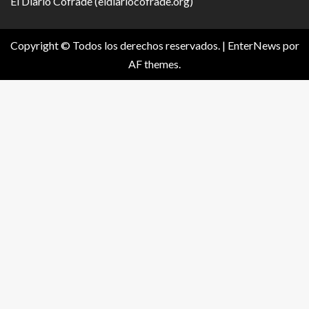
El Diario Cofrade (eldiariocofrade.org)
Copyright © Todos los derechos reservados.
|
EnterNews
por
AF themes.