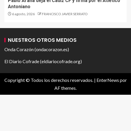
Pablo Arana deja el Cádiz CF y firma por el Atlético
Antoniano
6 agosto, 2026
FRANCISCO JAVIER SERRATO
NUESTROS OTROS MEDIOS
Onda Corazón (ondacorazon.es)
El Diario Cofrade (eldiariocofrade.org)
Copyright © Todos los derechos reservados.
|
EnterNews
por
AF themes.