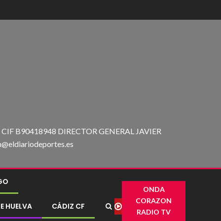
IF B90418948 DIRECTOR GENERAL JAVIER
ldiariodeportes.es
IGO
ONDA
CORAZON
E HUELVA
CÁDIZ CF
RADIO TV