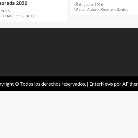
porada 2026
6 agosto, 2026
Juan Antonio Quintero Santos
, 2026
CO JAVIER SERRATO
yright © Todos los derechos reservados.
|
EnterNews
por AF the