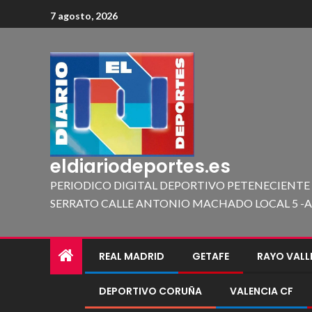
7 agosto, 2026
eldiariodeportes.es
PERIODICO DIGITAL DEPORTIVO PETENECIENTE
SERRATO CALLE ANTONIO MACHADO LOCAL 5 -A 419
REAL MADRID
GETAFE
RAYO VAL
DEPORTIVO CORUÑA
VALENCIA CF