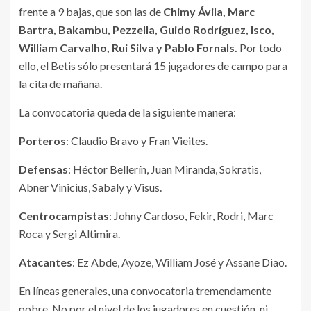
frente a 9 bajas, que son las de
Chimy Ávila, Marc
Bartra, Bakambu, Pezzella, Guido Rodríguez, Isco,
William Carvalho, Rui Silva y Pablo Fornals.
Por todo
ello, el Betis sólo presentará 15 jugadores de campo para
la cita de mañana.
La convocatoria queda de la siguiente manera:
Porteros
: Claudio Bravo y Fran Vieites.
Defensas
: Héctor Bellerín, Juan Miranda, Sokratis,
Abner Vinicius, Sabaly y Visus.
Centrocampistas
: Johny Cardoso, Fekir, Rodri, Marc
Roca y Sergi Altimira.
Atacantes
: Ez Abde, Ayoze, William José y Assane Diao.
En líneas generales, una convocatoria tremendamente
pobre. No por el nivel de los jugadores en cuestión, ni