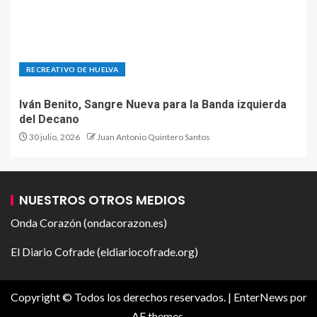
RECREATIVO DE HUELVA
Iván Benito, Sangre Nueva para la Banda izquierda
del Decano
30 julio, 2026
Juan Antonio Quintero Santos
NUESTROS OTROS MEDIOS
Onda Corazón (ondacorazon.es)
El Diario Cofrade (eldiariocofrade.org)
Copyright © Todos los derechos reservados.
|
EnterNews
por
AF themes.