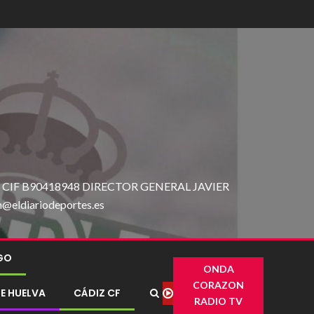
IF B90418948 DIRECTOR GENERAL JAVIER
ldiariodeportes.es
IGO
ONDA
CORAZON
E HUELVA
CÁDIZ CF
RADIO TV