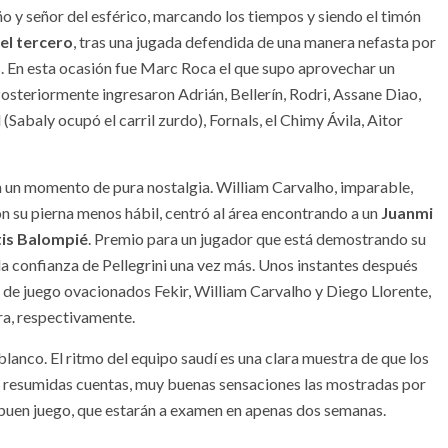
ño y señor del esférico, marcando los tiempos y siendo el timón
el tercero
, tras una jugada defendida de una manera nefasta por
les. En esta ocasión fue Marc Roca el que supo aprovechar un
osteriormente ingresaron Adrián, Bellerín, Rodri, Assane Diao,
(Sabaly ocupó el carril zurdo), Fornals, el Chimy Ávila, Aitor
ron un momento de pura nostalgia. William Carvalho, imparable,
on su pierna menos hábil, centró al área encontrando a un
Juanmi
tis Balompié
. Premio para un jugador que está demostrando su
a confianza de Pellegrini una vez más. Unos instantes después
 de juego ovacionados Fekir, William Carvalho y Diego Llorente,
rra, respectivamente.
blanco. El ritmo del equipo saudí es una clara muestra de que los
n resumidas cuentas, muy buenas sensaciones las mostradas por
 y buen juego, que estarán a examen en apenas dos semanas.