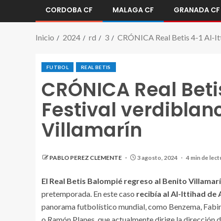
CORDOBA CF
MALAGA CF
GRANADA CF
Inicio
2024
rd
3
CRÓNICA Real Betis 4-1 Al-Itti
FUTBOL
REAL BETIS
CRÓNICA Real Betis
Festival verdiblanc
Villamarín
PABLO PEREZ CLEMENTE
3 agosto, 2024
4 min de lect
El Real Betis Balompié regreso al Benito Villamar
pretemporada. En este caso
recibía al Al-Ittihad de
panorama futbolístico mundial, como Benzema, Fabin
o Ramón Planes, que actualmente dirige la dirección d