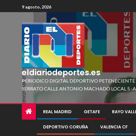
9 agosto, 2026
eldiariodeportes.es
PERIODICO DIGITAL DEPORTIVO PETENECIENTE
SERRATO CALLE ANTONIO MACHADO LOCAL 5 -A 419
REAL MADRID
GETAFE
RAYO VAL
DEPORTIVO CORUÑA
VALENCIA CF