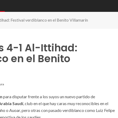
had: Festival verdiblanco en el Benito Villamarín
 4-1 Al-Ittihad:
o en el Benito
ura
ín
para disputar frente a los suyos un nuevo partido de
 Arabia Saudí
, club en el que hay caras muy reconocibles en el
ho o Auoar, pero otras con pasado verdiblanco como Luiz Felipe
eportiva de los saudíes.