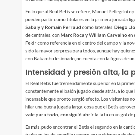
En lo que al Real Betis se refiere, Manuel Pellegrini
pueden partir como titulares en la primera jornada lig
Sabaly y Romain Perraud
como laterales,
Diego Ll
de centrales, con
Marc Roca y William Carvalho
en 
Fekir
como referencia en el centro del campo y la no
sido la mayor sorpresa para todos, aunque hay quienes
con Bakambu lesionado, no cuenta con la figura de un
Intensidad y presión alta, la
El Real Betis fue tremendamente superior en la primer
constantemente el balón jugado desde atrás, a lo que
incansable que pronto surgió efecto. Los visitantes 
hilar una buena jugada larga, cosa que el Betis aprovec
vale para todo, consiguió abrir la lata
en un gol de 
Es más, pudo encontrar el Betis el segundo en la cantida
tuvieron los de amarillo y negro en un chispazo de dos