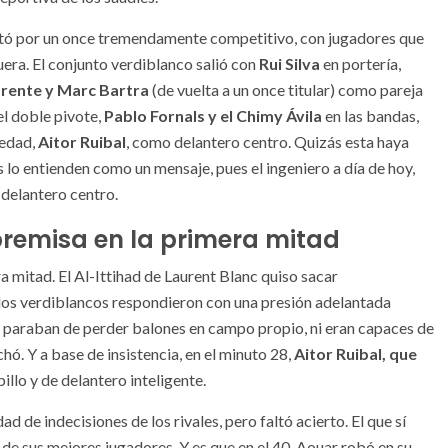
 optó por un once tremendamente competitivo, con jugadores que
uera. El conjunto verdiblanco salió con
Rui Silva
en portería,
orente y Marc Bartra
(de vuelta a un once titular) como pareja
el doble pivote,
Pablo Fornals y el Chimy Ávila
en las bandas,
vedad,
Aitor Ruibal
, como delantero centro. Quizás esta haya
 lo entienden como un mensaje, pues el ingeniero a día de hoy,
 delantero centro.
 premisa en la primera mitad
a mitad. El Al-Ittihad de Laurent Blanc quiso sacar
 los verdiblancos respondieron con una presión adelantada
no paraban de perder balones en campo propio, ni eran capaces de
hó. Y a base de insistencia, en el minuto 28,
Aitor Ruibal, que
pillo y de delantero inteligente.
d de indecisiones de los rivales, pero faltó acierto. El que sí
 de sus mejores jugadores. Y es que en el 40, Aouar robó en su