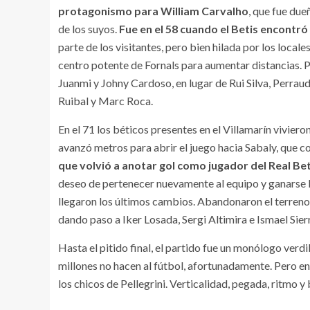
protagonismo para William Carvalho
, que fue due
de los suyos.
Fue en el 58 cuando el Betis encontró 
parte de los visitantes, pero bien hilada por los loca
centro potente de Fornals para aumentar distancias. P
Juanmi y Johny Cardoso, en lugar de Rui Silva, Perraud 
Ruibal y Marc Roca.
En el 71 los béticos presentes en el Villamarín vivie
avanzó metros para abrir el juego hacia Sabaly, que c
que volvió a anotar gol como jugador del Real Be
deseo de pertenecer nuevamente al equipo y ganarse l
llegaron los últimos cambios. Abandonaron el terreno
dando paso a Iker Losada, Sergi Altimira e Ismael Sie
Hasta el pitido final, el partido fue un monólogo verdi
millones no hacen al fútbol, afortunadamente. Pero e
los chicos de Pellegrini. Verticalidad, pegada, ritmo