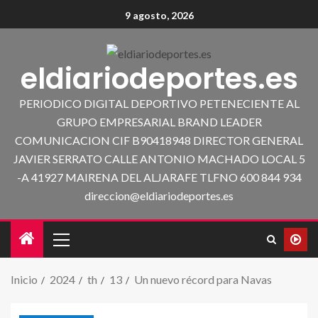
9 agosto, 2026
eldiariodeportes.es
PERIODICO DIGITAL DEPORTIVO PETENECIENTE AL
GRUPO EMPRESARIAL BRAND LEADER
COMUNICACION CIF B90418948 DIRECTOR GENERAL
JAVIER SERRATO CALLE ANTONIO MACHADO LOCAL 5
-A 41927 MAIRENA DEL ALJARAFE TLFNO 600 844 934
direccion@eldiariodeportes.es
Inicio
2024
th
13
Un nuevo récord para Navas