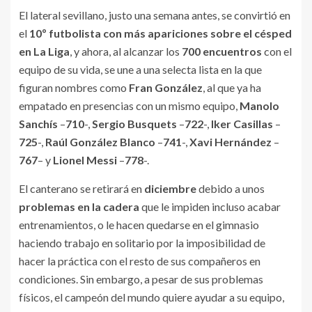
El lateral sevillano, justo una semana antes, se convirtió en
el
10º futbolista con más apariciones sobre el césped
en La Liga
, y ahora, al alcanzar los
700 encuentros
con el
equipo de su vida, se une a una selecta lista en la que
figuran nombres como
Fran González
, al que ya ha
empatado en presencias con un mismo equipo,
Manolo
Sanchís
–
710
-,
Sergio Busquets
–
722
-,
Iker Casillas
–
725
-,
Raúl González Blanco
–
741
-,
Xavi Hernández
–
767
– y
Lionel Messi
–
778
-.
El canterano se retirará en
diciembre
debido a unos
problemas en la cadera
que le impiden incluso acabar
entrenamientos, o le hacen quedarse en el gimnasio
haciendo trabajo en solitario por la imposibilidad de
hacer la práctica con el resto de sus compañeros en
condiciones. Sin embargo, a pesar de sus problemas
físicos, el campeón del mundo quiere ayudar a su equipo,