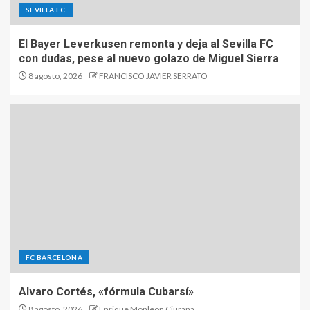
SEVILLA FC
El Bayer Leverkusen remonta y deja al Sevilla FC
con dudas, pese al nuevo golazo de Miguel Sierra
8 agosto, 2026
FRANCISCO JAVIER SERRATO
FC BARCELONA
Alvaro Cortés, «fórmula Cubarsí»
8 agosto, 2026
Enrique Monleon Ciurana