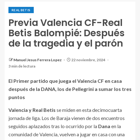
REAL BETIS
Previa Valencia CF-Real
Betis Balompié: Después
de la tragedia y el parón
El Real Betis celebra un gol en Mestalla. |Fuente:
Manuel Jesus Ferrera Lopez
22 noviembre, 2024
X(@Realbetis)
3 min de lectura
El Primer partido que juega el Valencia CF en casa
después de la DANA, los de Pellegrini a sumar los tres
puntos
Valencia y Real Betis
se miden en esta decimocuarta
jornada de liga. Los de Baraja vienen de dos encuentros
seguidos aplazados tras lo ocurrido por la
Dana
en la
comunidad de Valencia, vuelven a jugar en casa con una