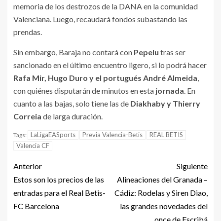
memoria de los destrozos de la DANA en la comunidad
Valenciana. Luego, recaudará fondos subastando las
prendas.
Sin embargo, Baraja no contará con
Pepelu
tras ser
sancionado en el último encuentro ligero, si lo podrá hacer
Rafa Mir, Hugo Duro y el portugués André Almeida
,
con quiénes disputarán de minutos en esta
jornada
. En
cuanto a las bajas, solo tiene las de
Diakhaby y Thierry
Correia
de larga duración.
LaLigaEASports
Previa Valencia-Betis
REAL BETIS
Tags:
Valencia CF
Anterior
Siguiente
Estos son los precios de las
Alineaciones del Granada –
entradas para el Real Betis-
Cádiz: Rodelas y Siren Diao,
FC Barcelona
las grandes novedades del
once de Escribá