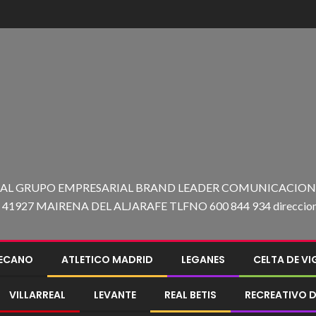
 AL GRUPO EMPRESARIAL BRAND LEADER COMUNICACION C
27 MAIRENA DEL ALJARAFE TLFNO 600 844 934 direccion@e
LECANO
ATLETICO MADRID
LEGANES
CELTA DE V
VILLARREAL
LEVANTE
REAL BETIS
RECREATIVO D