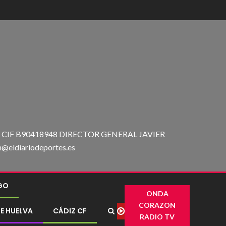
IF B90418948 DIRECTOR GENERAL JAVIER
ldiariodeportes.es
IGO
ONDA
CORAZON
E HUELVA
CÁDIZ CF
RADIO TV