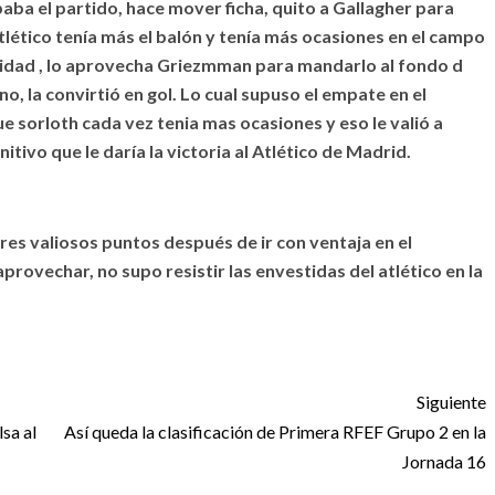
aba el partido, hace mover ficha, quito a Gallagher para
atlético tenía más el balón y tenía más ocasiones en el campo
undidad , lo aprovecha Griezmman para mandarlo al fondo d
no, la convirtió en gol. Lo cual supuso el empate en el
sorloth cada vez tenia mas ocasiones y eso le valió a
itivo que le daría la victoria al Atlético de Madrid
.
 tres valiosos puntos después de ir con ventaja en el
rovechar, no supo resistir las envestidas del atlético en la
Siguiente
lsa al
Así queda la clasificación de Primera RFEF Grupo 2 en la
Jornada 16