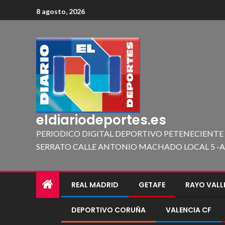
8 agosto, 2026
eldiariodeportes.es
PERIODICO DIGITAL DEPORTIVO PETENECIENTE
SERRATO CALLE ANTONIO MACHADO LOCAL 5 -A 419
REAL MADRID
GETAFE
RAYO VAL
DEPORTIVO CORUÑA
VALENCIA CF