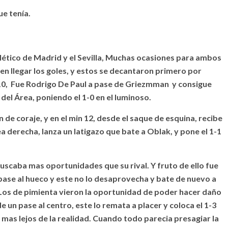
ue tenía.
tlético de Madrid y el Sevilla, Muchas ocasiones para ambos
en llegar los goles, y estos se decantaron primero por
 10, Fue Rodrigo De Paul a pase de Griezmman y consigue
 del Área, poniendo el 1-0 en el luminoso.
 de coraje, y en el min 12, desde el saque de esquina, recibe
ea derecha, lanza un latigazo que bate a Oblak, y pone el 1-1
buscaba mas oportunidades que su rival. Y fruto de ello fue
pase al hueco y este no lo desaprovecha y bate de nuevo a
 Los de pimienta vieron la oportunidad de poder hacer daño
 un pase al centro, este lo remata a placer y coloca el 1-3
 mas lejos de la realidad. Cuando todo parecia presagiar la