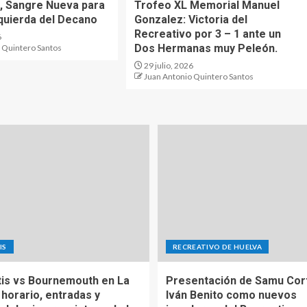
o, Sangre Nueva para
Trofeo XL Memorial Manuel
zquierda del Decano
Gonzalez: Victoria del
Recreativo por 3 – 1 ante un
6
Dos Hermanas muy Peleón.
 Quintero Santos
29 julio, 2026
Juan Antonio Quintero Santos
IS
RECREATIVO DE HUELVA
tis vs Bournemouth en La
Presentación de Samu Cor
 horario, entradas y
Iván Benito como nuevos