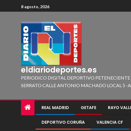
8 agosto, 2026
eldiariodeportes.es
PERIODICO DIGITAL DEPORTIVO PETENECIENTE
SERRATO CALLE ANTONIO MACHADO LOCAL 5 -A 419
REAL MADRID
GETAFE
RAYO VAL
DEPORTIVO CORUÑA
VALENCIA CF