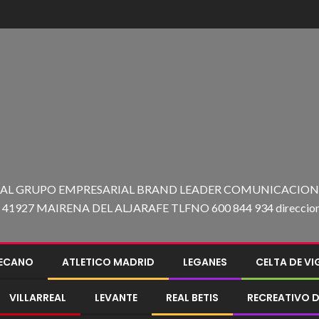
 AL GRUPO EMPRESARIAL BRAND LEADER COMUNICACION C
27 MAIRENA DEL ALJARAFE TLFNO 600 844 934 direccion@e
LECANO
ATLETICO MADRID
LEGANES
CELTA DE V
VILLARREAL
LEVANTE
REAL BETIS
RECREATIVO D