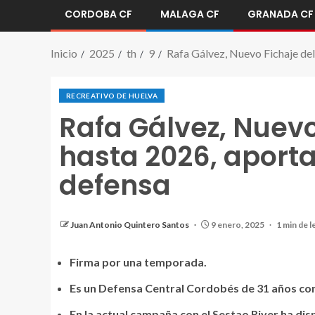
CORDOBA CF
MALAGA CF
GRANADA CF
Inicio
2025
th
9
Rafa Gálvez, Nuevo Fichaje del
RECREATIVO DE HUELVA
Rafa Gálvez, Nuev
hasta 2026, aporta
defensa
RafaGalvez, Bienvenido
Juan Antonio Quintero Santos
9 enero, 2025
1 min de l
Firma por una temporada.
Es un Defensa Central Cordobés de 31 años con 
En la actual campaña con el Sestao River ha di