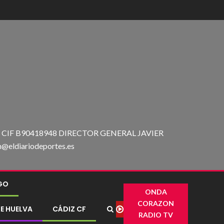
IF B90418948 DIRECTOR GENERAL JAVIER
ldiariodeportes.es
IGO
ONDA
CORAZON
E HUELVA
CÁDIZ CF
RADIO TV