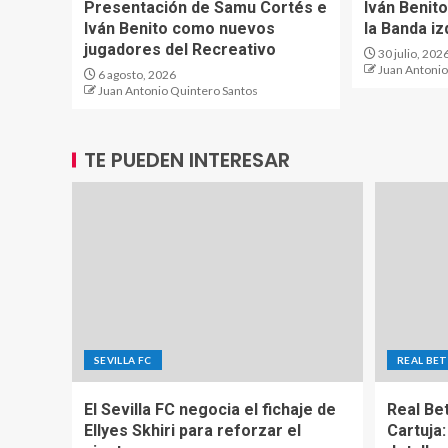
Presentación de Samu Cortés e
Iván Benit
Iván Benito como nuevos
la Banda i
jugadores del Recreativo
30 julio, 202
Juan Antonio
6 agosto, 2026
Juan Antonio Quintero Santos
TE PUEDEN INTERESAR
SEVILLA FC
REAL BET
El Sevilla FC negocia el fichaje de
Real Be
Ellyes Skhiri para reforzar el
Cartuja: