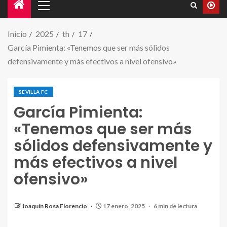
Inicio
2025
th
17
García Pimienta: «Tenemos que ser más sólidos
defensivamente y más efectivos a nivel ofensivo»
SEVILLA FC
García Pimienta:
«Tenemos que ser más
sólidos defensivamente y
más efectivos a nivel
ofensivo»
García Pimienta atiende a los medios de
comunicación en la rueda de prensa previa al partido
de liga frente al Girona FC. | Fuente: YT(@SevillaFC)
Joaquín Rosa Florencio
17 enero, 2025
6 min de lectura