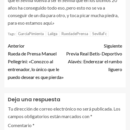
que el Sevilla vuelva a ser el Sevilla que en los últimos 20
años ha conseguido todo eso, pero esto no se va a
conseguir de un día para otro, y toca picar mucha piedra,
para eso estamos aquí.»
GarcíaPimienta
Laliga
RuedadePrensa
SevillaFc
Tags:
Anterior
Siguiente
Rueda de Prensa Manuel
Previa Real Betis-Deportivo
Pellegrini: «Conozco al
Alavés: Enderezar el rumbo
entrenador, lo único que le
liguero
puedo desear es que pierda»
Deja una respuesta
Tu dirección de correo electrónico no será publicada.
Los
campos obligatorios están marcados con
*
Comentario
*