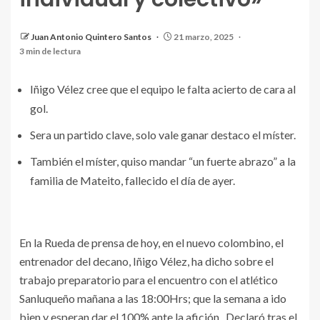
Iñigo Vélez, Hoy en la Sala de prensa del Nuevo
Juan Antonio Quintero Santos
21 marzo, 2025
Colombino
3 min de lectura
Iñigo Vélez cree que el equipo le falta acierto de cara al
gol.
Sera un partido clave, solo vale ganar destaco el míster.
También el míster, quiso mandar “un fuerte abrazo” a la
familia de Mateito, fallecido el día de ayer.
En la Rueda de prensa de hoy, en el nuevo colombino, el
entrenador del decano, Iñigo Vélez, ha dicho sobre el
trabajo preparatorio para el encuentro con el atlético
Sanluqueño mañana a las 18:00Hrs; que la semana a ido
bien y esperan dar el 100% ante la afición. Declaró tras el