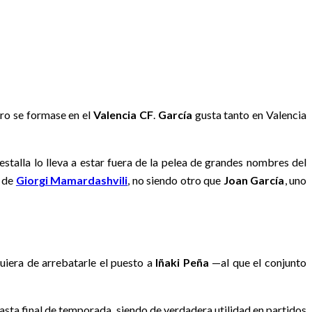
ero se formase en el
Valencia CF
.
García
gusta tanto en Valencia
talla lo lleva a estar fuera de la pelea de grandes nombres del
a de
Giorgi Mamardashvili
, no siendo otro que
Joan García
, uno
uiera de arrebatarle el puesto a
Iñaki Peña
—al que el conjunto
hasta final de temporada, siendo de verdadera utilidad en partidos