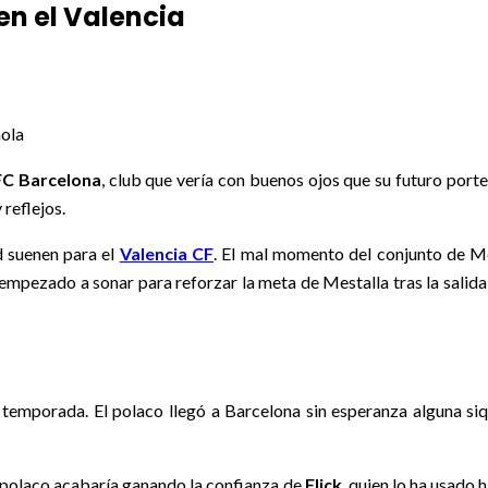
en el Valencia
ñola
FC Barcelona
, club que vería con buenos ojos que su futuro port
reflejos.
d suenen para el
Valencia CF
. El mal momento del conjunto de Mes
empezado a sonar para reforzar la meta de Mestalla tras la salid
 temporada. El polaco llegó a Barcelona sin esperanza alguna siq
 polaco acabaría ganando la confianza de
Flick
, quien lo ha usado 