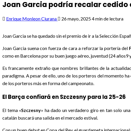
Joan Garcia podría recalar cedido 
Enrique Monleon Ciurana
26 mayo, 2025
4 min de lectura
Joan Garcia se ha quedado sin el premio de ir a la Selección Espa
Joan Garcia suena con fuerza de cara a reforzar la portería del
como en Barcelona por su buen juego aéreo, juventud (24 años9 y 
Es francamente extraño que nombres brillantes de la actualida
paradigma. A pesar de ello, uno de los porteros del momento ha 
de los porteros más en forma del campeonato.
El Barça confiará en Szczesny para la 25-26
El tema «
Szczesny
» ha dado un verdadero giro en tan solo una
catalán buscará una salida en el mercado estival.
Con un buen debut en Copa del Rey, el guardameta internacional