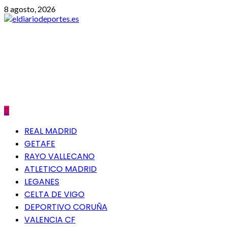
Saltar
8 agosto, 2026
al
contenido
eldiariodeportes.es
PERIODICO DIGITAL DEPORTIVO PETENECIENTE AL GRUP
ANTONIO MACHADO LOCAL 5 -A 41927 MAIRENA DEL ALJARAF
Menú
REAL MADRID
principal
GETAFE
RAYO VALLECANO
ATLETICO MADRID
LEGANES
CELTA DE VIGO
DEPORTIVO CORUÑA
VALENCIA CF