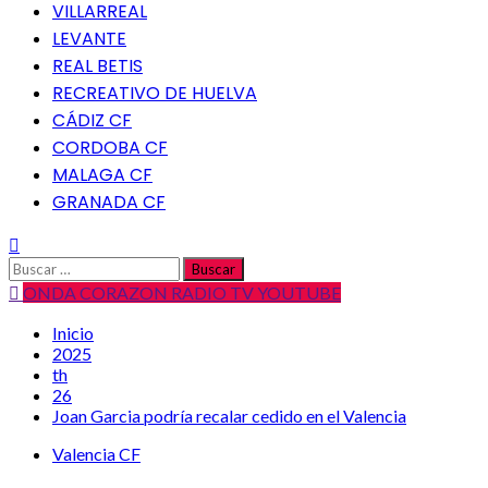
VILLARREAL
LEVANTE
REAL BETIS
RECREATIVO DE HUELVA
CÁDIZ CF
CORDOBA CF
MALAGA CF
GRANADA CF
Buscar:
ONDA CORAZON RADIO TV YOUTUBE
Inicio
2025
th
26
Joan Garcia podría recalar cedido en el Valencia
Valencia CF