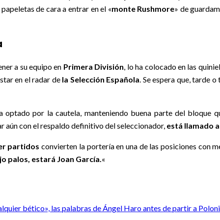
papeletas de cara a entrar en el «
monte Rushmore
» de guardam
a
ener a su equipo en
Primera División
, lo ha colocado en las quini
star en el radar de
la Selección Española
. Se espera que, tarde 
 optado por la cautela, manteniendo buena parte del bloque q
ar aún con el respaldo definitivo del seleccionador,
está llamado a 
er partidos
convierten la portería en una de las posiciones con m
o palos, estará Joan García.
«
lquier bético», las palabras de Ángel Haro antes de partir a Polon