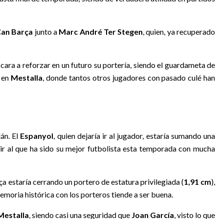
an Barça
junto a
Marc André Ter Stegen
, quien, ya recuperado
ara a reforzar en un futuro su portería, siendo el guardameta de
o en
Mestalla
, donde tantos otros jugadores con pasado culé han
lán. El
Espanyol
, quien dejaría ir al jugador, estaría sumando una
alir al que ha sido su mejor futbolista esta temporada con mucha
ça estaría cerrando un portero de estatura privilegiada (
1,91 cm
),
memoria histórica con los porteros tiende a ser buena.
Mestalla
, siendo casi una seguridad que
Joan García
, visto lo que