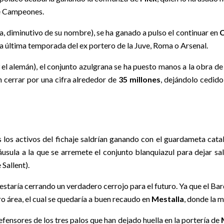
de Campeones.
, diminutivo de su nombre), se ha ganado a pulso el continuar en
C
á la última temporada del ex portero de la Juve, Roma o Arsenal.
 alemán), el conjunto azulgrana se ha puesto manos a la obra de c
an cerrar por una cifra alrededor de
35 millones
, dejándolo cedid
s los activos del fichaje saldrían ganando con el guardameta cata
áusula a la que se arremete el conjunto blanquiazul para dejar s
 Sallent).
 estaría cerrando un verdadero cerrojo para el futuro. Ya que el Bar
o área, el cual se quedaría a buen recaudo en
Mestalla
, donde la 
defensores de los tres palos que han dejado huella en la portería de