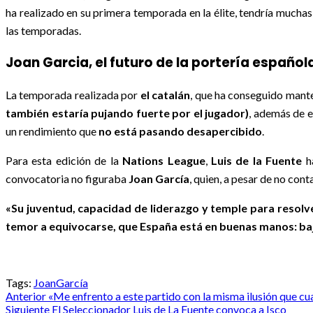
ha realizado en su primera temporada en la élite, tendría muchas 
las temporadas.
Joan Garcia, el futuro de la portería español
La temporada realizada por
el catalán
, que ha conseguido mant
también estaría pujando fuerte por el jugador)
, además de e
un rendimiento que
no está pasando desapercibido
.
Para esta edición de la
Nations League
,
Luis de la Fuente
ha
convocatoria no figuraba
Joan García
, quien, a pesar de no cont
«Su juventud, capacidad de liderazgo y temple para resolv
temor a equivocarse, que España está en buenas manos: baj
Tags:
JoanGarcía
Post
Anterior
«Me enfrento a este partido con la misma ilusión que cua
Siguiente
El Seleccionador Luis de La Fuente convoca a Isco