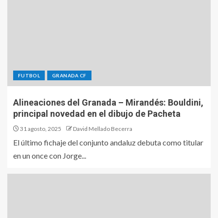
FUTBOL
GRANADA CF
Alineaciones del Granada – Mirandés: Bouldini,
principal novedad en el dibujo de Pacheta
31 agosto, 2025
David Mellado Becerra
El último fichaje del conjunto andaluz debuta como titular
en un once con Jorge...