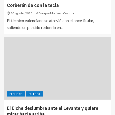
Corberán da con la tecla
30 agosto, 2025
Enrique Monleon Ciurana
El técnico valenciano se atrevió con el once titular,
saliendo un partido redondo en...
ELCHE CF
FUTBOL
El Elche deslumbra ante el Levante y quiere
mirar hacia arriba