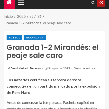
Inicio
2025
st
31
Granada 1-2 Mirandés: el peaje sale caro
FUTBOL
GRANADA CF
Granada 1-2 Mirandés: el
peaje sale caro
Manu Lama y Carlos Fernández disputan un balón
durante el partido. / GRANADA CF
David Mellado Becerra
31 agosto, 2025
5 min de lectura
Los nazaríes certifican su tercera derrota
consecutiva en un partido marcado por la expulsión
de Pere Haro
Antes de comenzar la temporada, Pacheta explicó en
rueda de prensa que, debido a la juventud de la plantilla,