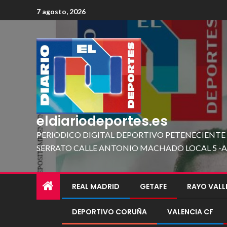
7 agosto, 2026
eldiariodeportes.es
PERIODICO DIGITAL DEPORTIVO PETENECIENTE
SERRATO CALLE ANTONIO MACHADO LOCAL 5 -A 419
REAL MADRID
GETAFE
RAYO VAL
DEPORTIVO CORUÑA
VALENCIA CF