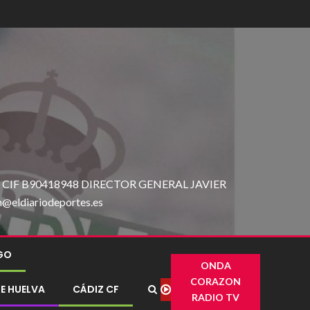
IF B90418948 DIRECTOR GENERAL JAVIER
ldiariodeportes.es
IGO
ONDA
CORAZON
E HUELVA
CÁDIZ CF
RADIO TV