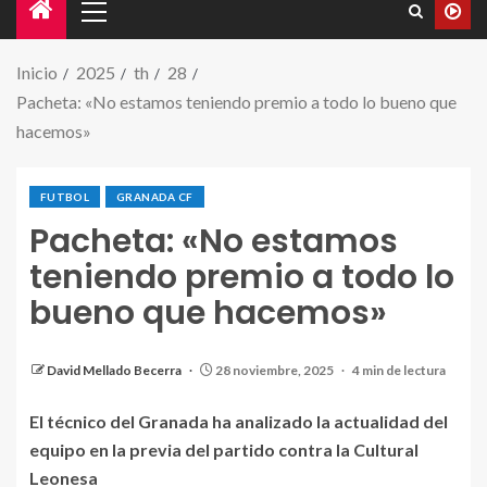
Inicio
2025
th
28
Pacheta: «No estamos teniendo premio a todo lo bueno que
hacemos»
FUTBOL
GRANADA CF
Pacheta: «No estamos
teniendo premio a todo lo
bueno que hacemos»
Imagen de archivo de Pacheta en rueda de prensa. /
GRANADA CF
David Mellado Becerra
28 noviembre, 2025
4 min de lectura
El técnico del Granada ha analizado la actualidad del
equipo en la previa del partido contra la Cultural
Leonesa