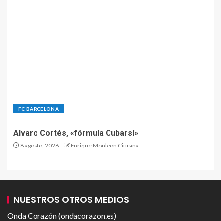
FC BARCELONA
Alvaro Cortés, «fórmula Cubarsí»
8 agosto, 2026
Enrique Monleon Ciurana
NUESTROS OTROS MEDIOS
Onda Corazón (ondacorazon.es)