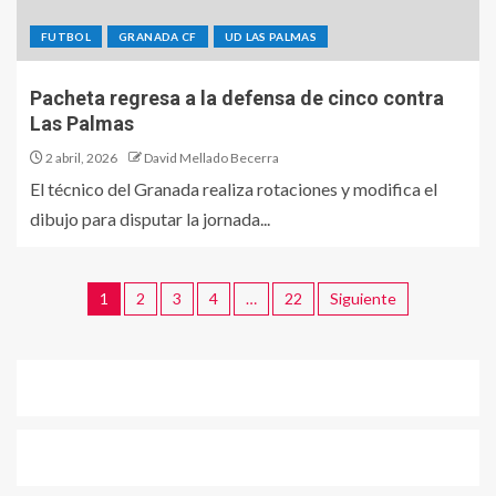
FUTBOL
GRANADA CF
UD LAS PALMAS
Pacheta regresa a la defensa de cinco contra
Las Palmas
2 abril, 2026
David Mellado Becerra
El técnico del Granada realiza rotaciones y modifica el
dibujo para disputar la jornada...
1
2
3
4
…
22
Siguiente