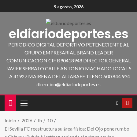
9 agosto, 2026
eldiariodeportes.es
PERIODICO DIGITAL DEPORTIVO PETENECIENTE AL
GRUPO EMPRESARIAL BRAND LEADER
COMUNICACION CIF B90418948 DIRECTOR GENERAL
JAVIER SERRATO CALLE ANTONIO MACHADO LOCAL 5
-A 41927 MAIRENA DEL ALJARAFE TLFNO 600 844 934
direccion@eldiariodeportes.es
Inicio
2026
th
10
El Sevilla FC reestructura su área física: Del Ojo pone rumbo
a Chipre y Rubén Martínez asciende al primer equipo