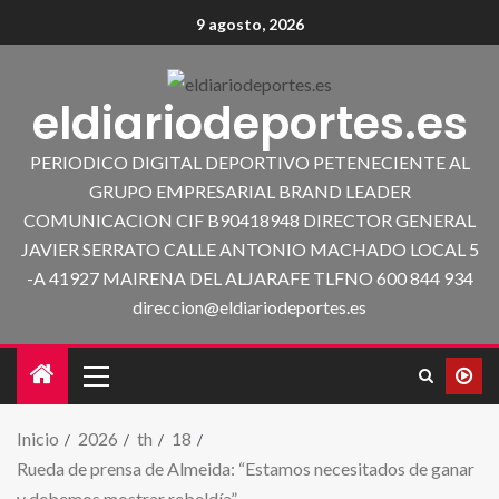
9 agosto, 2026
eldiariodeportes.es
PERIODICO DIGITAL DEPORTIVO PETENECIENTE AL
GRUPO EMPRESARIAL BRAND LEADER
COMUNICACION CIF B90418948 DIRECTOR GENERAL
JAVIER SERRATO CALLE ANTONIO MACHADO LOCAL 5
-A 41927 MAIRENA DEL ALJARAFE TLFNO 600 844 934
direccion@eldiariodeportes.es
Inicio
2026
th
18
Rueda de prensa de Almeida: “Estamos necesitados de ganar
y debemos mostrar rebeldía”