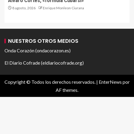
Alvaro Cortés, «fórmula Cubarsí»
8 agosto, 2026
Enrique Monleon Ciurana
NUESTROS OTROS MEDIOS
Onda Corazón (ondacorazon.es)
El Diario Cofrade (eldiariocofrade.org)
Copyright © Todos los derechos reservados.
|
EnterNews
por
AF themes.