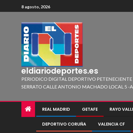
8 agosto, 2026
eldiariodeportes.es
PERIODICO DIGITAL DEPORTIVO PETENECIENTE
SERRATO CALLE ANTONIO MACHADO LOCAL 5 -A 419
REAL MADRID
GETAFE
RAYO VAL
DEPORTIVO CORUÑA
VALENCIA CF