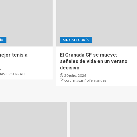
ÍA
SIN CATEGORÍA
ejor tenis a
El Granada CF se mueve:
señales de vida en un verano
decisivo
6
JAVIER SERRATO
20 julio, 2026
coral magariño fernandez