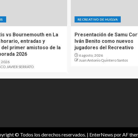
IS
RECREATIVO DE HUELVA
tis vs Bournemouth en La
Presentación de Samu Cor
 horario, entradas y
Iván Benito como nuevos
 del primer amistoso de la
jugadores del Recreativo
porada 2026
6 agosto, 2026
Juan Antonio Quintero Santos
, 2026
CO JAVIER SERRATO
yright © Todos los derechos reservados.
|
EnterNews
por AF the