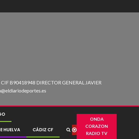
IF B90418948 DIRECTOR GENERAL JAVIER
ldiariodeportes.es
IGO
ONDA
CORAZON
E HUELVA
CÁDIZ CF
RADIO TV