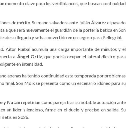
 un momento clave para los verdiblancos, que buscan continuidad
ciones de mérito. Su mano salvadora ante Julián Álvarez el pasado
ta a que será nuevamente el guardián de la portería bética en Son
esde su llegada y se ha convertido en un seguro para Pellegrini.
dad. Aitor Ruibal acumula una carga importante de minutos y el
 puerta a
Ángel Ortiz
, que podría ocupar el lateral diestro para
exigente en intensidad.
erano apenas ha tenido continuidad esta temporada por problemas
tramo final. Son Moix se presenta como un escenario idóneo para su
e y Natan
repetirían como pareja tras su notable actuación ante
o en un líder silencioso, firme en el duelo y preciso en salida. Su
l Betis en 2026.