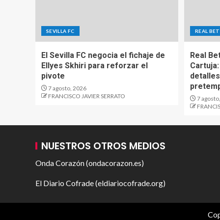
SEVILLA FC
REAL BET
El Sevilla FC negocia el fichaje de
Real Be
Ellyes Skhiri para reforzar el
Cartuja:
pivote
detalles
pretem
7 agosto, 2026
FRANCISCO JAVIER SERRATO
7 agosto
FRANCIS
NUESTROS OTROS MEDIOS
Onda Corazón (ondacorazon.es)
El Diario Cofrade (eldiariocofrade.org)
Cop