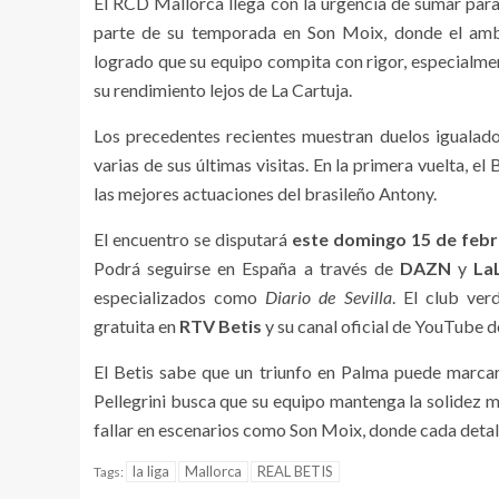
El RCD Mallorca llega con la urgencia de sumar para
parte de su temporada en Son Moix, donde el amb
logrado que su equipo compita con rigor, especialme
su rendimiento lejos de La Cartuja.
Los precedentes recientes muestran duelos igualado
varias de sus últimas visitas. En la primera vuelta, 
las mejores actuaciones del brasileño Antony.
El encuentro se disputará
este domingo 15 de febre
Podrá seguirse en España a través de
DAZN
y
La
especializados como
Diario de Sevilla
. El club ver
gratuita en
RTV Betis
y su canal oficial de YouTube 
El Betis sabe que un triunfo en Palma puede marcar
Pellegrini busca que su equipo mantenga la solidez m
fallar en escenarios como Son Moix, donde cada detall
la liga
Mallorca
REAL BETIS
Tags: