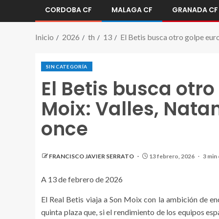
CORDOBA CF
MALAGA CF
GRANADA CF
Inicio
2026
th
13
El Betis busca otro golpe eur
SIN CATEGORÍA
El Betis busca otr
Moix: Valles, Nata
once
FRANCISCO JAVIER SERRATO
13 febrero, 2026
3 min 
A 13 de febrero de 2026
El Real Betis viaja a Son Moix con la ambición de en
quinta plaza que, si el rendimiento de los equipos es