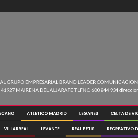
 AL GRUPO EMPRESARIAL BRAND LEADER COMUNICACION C
27 MAIRENA DEL ALJARAFE TLFNO 600 844 934 direccion@e
LECANO
ATLETICO MADRID
LEGANES
CELTA DE V
VILLARREAL
LEVANTE
REAL BETIS
RECREATIVO D