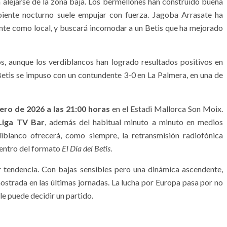
 alejarse de la zona baja. Los bermellones han construido buena
iente nocturno suele empujar con fuerza. Jagoba Arrasate ha
nte como local, y buscará incomodar a un Betis que ha mejorado
s, aunque los verdiblancos han logrado resultados positivos en
el Betis se impuso con un contundente 3-0 en La Palmera, en una de
ro de 2026 a las 21:00 horas
en el Estadi Mallorca Son Moix.
Liga TV Bar
, además del habitual minuto a minuto en medios
diblanco ofrecerá, como siempre, la retransmisión radiofónica
dentro del formato
El Día del Betis
.
 tendencia. Con bajas sensibles pero una dinámica ascendente,
ostrada en las últimas jornadas. La lucha por Europa pasa por no
e puede decidir un partido.