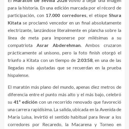
El
Maratón de Sevilla 2026
volvió a dejar una imagen
para la historia. En una edición marcada por el récord de
participación, con
17.000 corredores
, el etíope
Shura
Kitata
se proclamó vencedor en un final absolutamente
electrizante, lanzándose literalmente en plancha sobre la
línea de meta para imponerse por milésimas a su
compatriota
Asrar Abderehman
. Ambos cruzaron
prácticamente al unísono, pero la foto finish otorgó el
triunfo a Kitata con un tiempo de
2:03:58
, en una de las
llegadas más ajustadas que se recuerdan en la prueba
hispalense.
El maratón más plano del mundo, apenas diez metros de
diferencia entre el punto más alto y el más bajo, celebró
su
41ª edición
con un recorrido renovado que favoreció
una carrera rapidísima. La salida, ubicada en la Avenida de
María Luisa, invirtió el sentido habitual para llevar a los
corredores por Recaredo, la Macarena y Torneo en