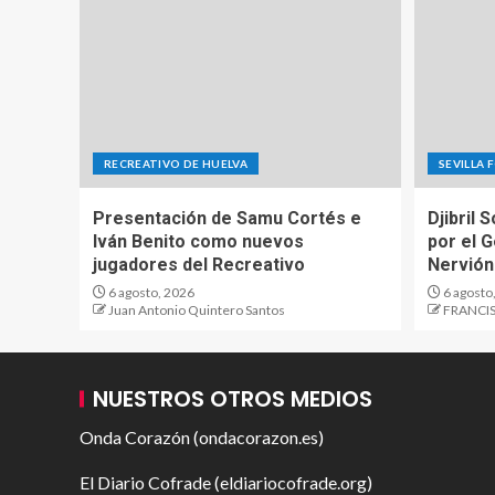
RECREATIVO DE HUELVA
SEVILLA 
Presentación de Samu Cortés e
Djibril 
Iván Benito como nuevos
por el 
jugadores del Recreativo
Nervión
6 agosto, 2026
6 agosto
Juan Antonio Quintero Santos
FRANCIS
NUESTROS OTROS MEDIOS
Onda Corazón (ondacorazon.es)
El Diario Cofrade (eldiariocofrade.org)