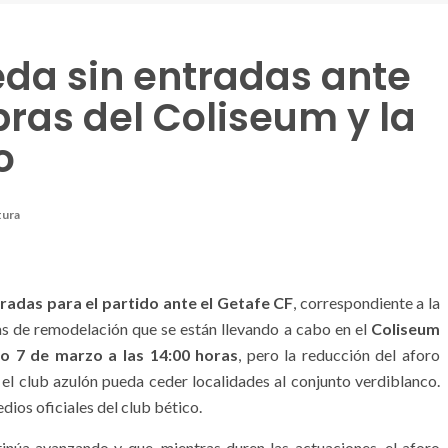
ueda sin entradas ante
bras del Coliseum y la
o
tura
radas para el partido ante el Getafe CF
, correspondiente a la
as de remodelación que se están llevando a cabo en el
Coliseum
o 7 de marzo a las 14:00 horas
, pero la reducción del aforo
el club azulón pueda ceder localidades al conjunto verdiblanco.
ios oficiales del club bético.
inúa avanzando y que, mientras duren las actuaciones, el aforo