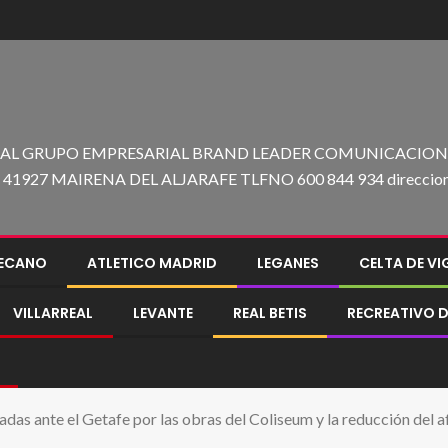
 AL GRUPO EMPRESARIAL BRAND LEADER COMUNICACION C
27 MAIRENA DEL ALJARAFE TLFNO 600 844 934 direccion@e
LECANO
ATLETICO MADRID
LEGANES
CELTA DE V
VILLARREAL
LEVANTE
REAL BETIS
RECREATIVO D
radas ante el Getafe por las obras del Coliseum y la reducción del 