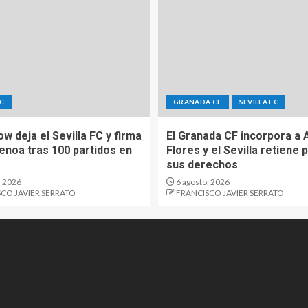
FC
GRANADA CF
SEVILLA FC
Sow deja el Sevilla FC y firma
El Granada CF incorpora a 
Genoa tras 100 partidos en
Flores y el Sevilla retiene 
sus derechos
, 2026
6 agosto, 2026
CO JAVIER SERRATO
FRANCISCO JAVIER SERRATO