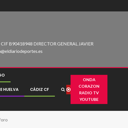
IF B90418948 DIRECTOR GENERAL JAVIER
ldiariodeportes.es
IGO
ONDA
CORAZON
E HUELVA
CÁDIZ CF
RADIO TV
YOUTUBE
aforo