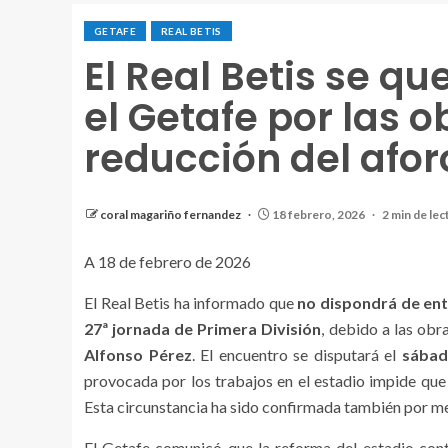
GETAFE
REAL BETIS
El Real Betis se q
el Getafe por las o
reducción del afor
coral magariño fernandez
18 febrero, 2026
2 min de lec
A 18 de febrero de 2026
El Real Betis ha informado que
no dispondrá de ent
27ª jornada de Primera División
, debido a las obr
Alfonso Pérez
. El encuentro se disputará el
sábad
provocada por los trabajos en el estadio impide que 
Esta circunstancia ha sido confirmada también por med
El Getafe comunicó que la reforma del estadio cont