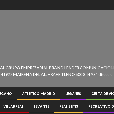
 AL GRUPO EMPRESARIAL BRAND LEADER COMUNICACION C
27 MAIRENA DEL ALJARAFE TLFNO 600 844 934 direccion@e
LECANO
ATLETICO MADRID
LEGANES
CELTA DE V
VILLARREAL
LEVANTE
REAL BETIS
RECREATIVO D