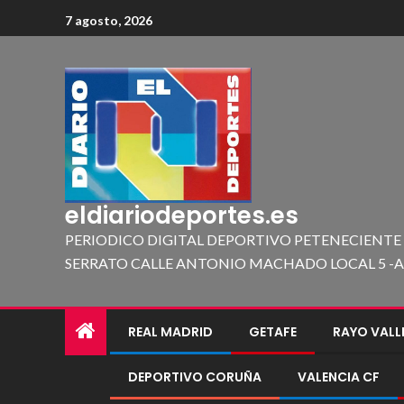
7 agosto, 2026
eldiariodeportes.es
PERIODICO DIGITAL DEPORTIVO PETENECIENTE
SERRATO CALLE ANTONIO MACHADO LOCAL 5 -A 419
REAL MADRID
GETAFE
RAYO VAL
DEPORTIVO CORUÑA
VALENCIA CF