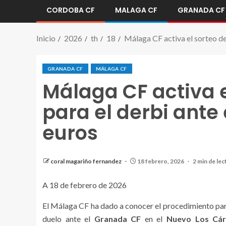
CORDOBA CF
MALAGA CF
GRANADA CF
Inicio
2026
th
18
Málaga CF activa el sorteo de
GRANADA CF
MÁLAGA CF
Málaga CF activa e
para el derbi ante
euros
coral magariño fernandez
18 febrero, 2026
2 min de lec
A 18 de febrero de 2026
El Málaga CF ha dado a conocer el procedimiento par
duelo ante el
Granada CF
en el
Nuevo Los Cá