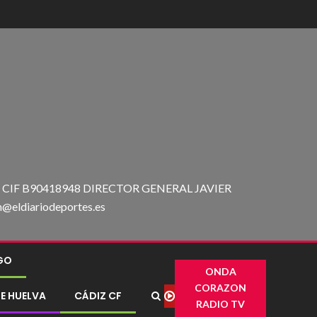
IF B90418948 DIRECTOR GENERAL JAVIER
ldiariodeportes.es
IGO
ONDA
CORAZON
E HUELVA
CÁDIZ CF
RADIO TV