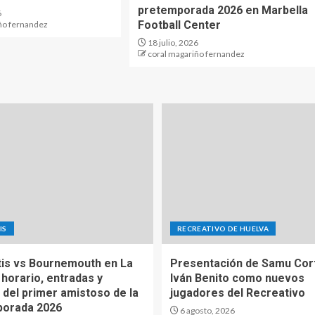
pretemporada 2026 en Marbella
6
Football Center
ño fernandez
18 julio, 2026
coral magariño fernandez
IS
RECREATIVO DE HUELVA
tis vs Bournemouth en La
Presentación de Samu Cor
 horario, entradas y
Iván Benito como nuevos
 del primer amistoso de la
jugadores del Recreativo
porada 2026
6 agosto, 2026