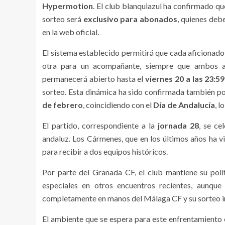
Hypermotion
. El club blanquiazul ha confirmado q
sorteo será
exclusivo para abonados
, quienes deb
en la web oficial.
El sistema establecido permitirá que cada aficionad
otra para un acompañante, siempre que ambos ac
permanecerá abierto hasta el
viernes 20 a las 23:5
sorteo. Esta dinámica ha sido confirmada también por
de febrero
, coincidiendo con el
Día de Andalucía
, 
El partido, correspondiente a la
jornada 28
, se ce
andaluz. Los Cármenes, que en los últimos años ha vi
para recibir a dos equipos históricos.
Por parte del Granada CF, el club mantiene su polít
especiales en otros encuentros recientes, aunque
completamente en manos del Málaga CF y su sorteo i
El ambiente que se espera para este enfrentamiento es