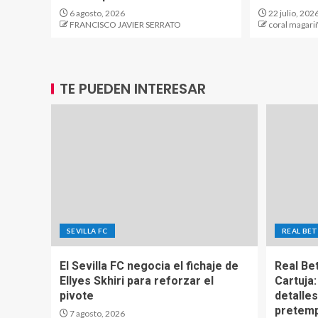
6 agosto, 2026
22 julio, 202
FRANCISCO JAVIER SERRATO
coral magari
TE PUEDEN INTERESAR
SEVILLA FC
REAL BET
El Sevilla FC negocia el fichaje de
Real Be
Ellyes Skhiri para reforzar el
Cartuja:
pivote
detalles
pretem
7 agosto, 2026