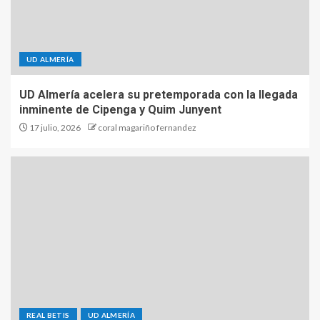
UD ALMERÍA
UD Almería acelera su pretemporada con la llegada
inminente de Cipenga y Quim Junyent
17 julio, 2026
coral magariño fernandez
REAL BETIS
UD ALMERÍA