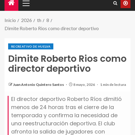
Inicio
2026
th
8
Dimite Roberto Rios como director deportivo
RECREATIVO DE HUELVA
Dimite Roberto Rios como
director deportivo
Roberto Rios en su despedida como director
deportivo del Recreativo de huelva
Juan Antonio Quintero Santos
8 mayo, 2026
1 min de lectura
El director deportivo Roberto Ríos dimitió
menos de 24 horas tras el cierre de la
temporada y confirma la necesidad de
una reestructuración deportiva. El club
afronta la salida de jugadores con