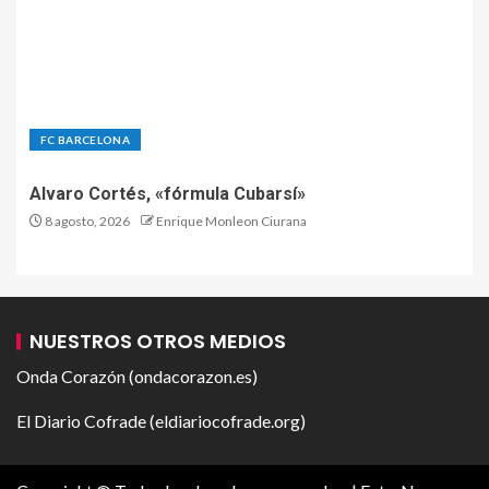
FC BARCELONA
Alvaro Cortés, «fórmula Cubarsí»
8 agosto, 2026
Enrique Monleon Ciurana
NUESTROS OTROS MEDIOS
Onda Corazón (ondacorazon.es)
El Diario Cofrade (eldiariocofrade.org)