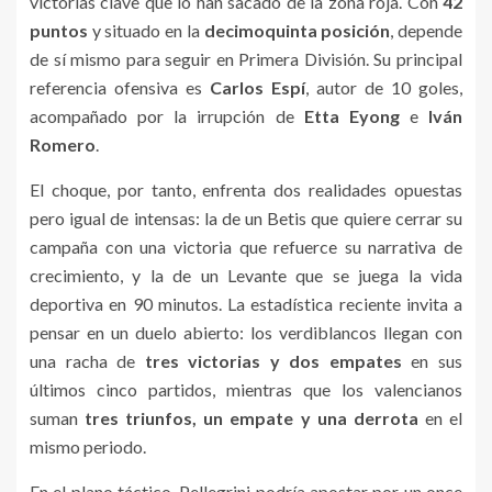
victorias clave que lo han sacado de la zona roja. Con
42
puntos
y situado en la
decimoquinta posición
, depende
de sí mismo para seguir en Primera División. Su principal
referencia ofensiva es
Carlos Espí
, autor de 10 goles,
acompañado por la irrupción de
Etta Eyong
e
Iván
Romero
.
El choque, por tanto, enfrenta dos realidades opuestas
pero igual de intensas: la de un Betis que quiere cerrar su
campaña con una victoria que refuerce su narrativa de
crecimiento, y la de un Levante que se juega la vida
deportiva en 90 minutos. La estadística reciente invita a
pensar en un duelo abierto: los verdiblancos llegan con
una racha de
tres victorias y dos empates
en sus
últimos cinco partidos, mientras que los valencianos
suman
tres triunfos, un empate y una derrota
en el
mismo periodo.
En el plano táctico, Pellegrini podría apostar por un once