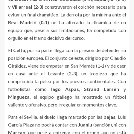
y
Villarreal (2‑3)
construyeron el colchón necesario para
evitar un final dramático. La derrota por la mínima ante el
Real Madrid (0‑1)
no ha alterado la dinámica de un
equipo que, pese a sus limitaciones, ha competido con
orgullo en el tramo decisivo del curso.
El
Celta
, por su parte, llega con la presión de defender su
posición europea. El conjunto celeste, dirigido por Claudio
Giráldez, viene de empatar en San Mamés (1‑1) y de caer
en casa ante el Levante (2‑3), un tropiezo que ha
comprimido la pelea por los puestos continentales. Con
futbolistas como
Iago Aspas
,
Strand Larsen
y
Mingueza
, el equipo gallego ha mostrado un fútbol
valiente y ofensivo, pero irregular en momentos clave.
Para el Sevilla, el duelo llega marcado por las
bajas
. Luis
García Plaza no podrá contar con
Juanlu
(sanción), ni con
Marcao
, que pese a entrenar con el grupo aún no está