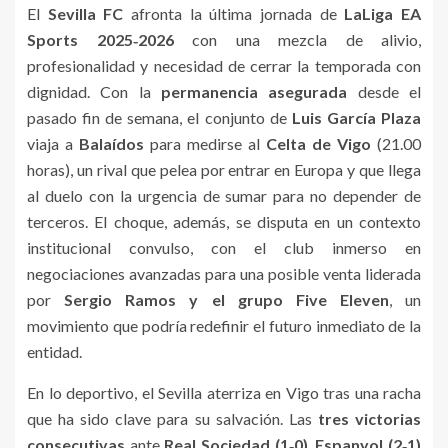
El
Sevilla FC
afronta la última jornada de
LaLiga EA
Sports 2025‑2026
con una mezcla de alivio,
profesionalidad y necesidad de cerrar la temporada con
dignidad. Con la
permanencia asegurada
desde el
pasado fin de semana, el conjunto de
Luis García Plaza
viaja a
Balaídos
para medirse al
Celta de Vigo
(21.00
horas), un rival que pelea por entrar en Europa y que llega
al duelo con la urgencia de sumar para no depender de
terceros. El choque, además, se disputa en un contexto
institucional convulso, con el club inmerso en
negociaciones avanzadas para una posible venta liderada
por
Sergio Ramos y el grupo Five Eleven
, un
movimiento que podría redefinir el futuro inmediato de la
entidad.
En lo deportivo, el Sevilla aterriza en Vigo tras una racha
que ha sido clave para su salvación. Las
tres victorias
consecutivas
ante
Real Sociedad (1‑0)
,
Espanyol (2‑1)