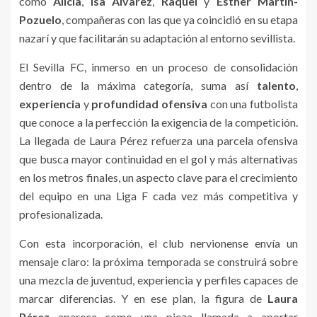
como
Alicia
,
Isa Álvarez
,
Raquel
y
Esther Martín-
Pozuelo
, compañeras con las que ya coincidió en su etapa
nazarí y que facilitarán su adaptación al entorno sevillista.
El Sevilla FC, inmerso en un proceso de consolidación
dentro de la máxima categoría, suma así
talento
,
experiencia
y
profundidad ofensiva
con una futbolista
que conoce a la perfección la exigencia de la competición.
La llegada de Laura Pérez refuerza una parcela ofensiva
que busca mayor continuidad en el gol y más alternativas
en los metros finales, un aspecto clave para el crecimiento
del equipo en una Liga F cada vez más competitiva y
profesionalizada.
Con esta incorporación, el club nervionense envía un
mensaje claro: la próxima temporada se construirá sobre
una mezcla de juventud, experiencia y perfiles capaces de
marcar diferencias. Y en ese plan, la figura de
Laura
Pérez
aparece como una pieza llamada a aportar