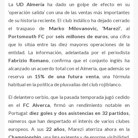
La
UD Almería
ha dado un golpe de efecto en su
‘operación salida’ con una de las ventas más importantes
de su historia reciente. El club indálico ha dejado cerrado
el traspaso de
Marko Milovanovic, ‘Marezi’
, al
Portsmouth FC
por
seis millones de euros
, una cifra
que lo sitúa entre las diez mayores operaciones de la
entidad. La información, adelantada por el periodista
Fabrizio Romano
, confirma que el conjunto inglés ha
alcanzado un acuerdo total con el Almería, que además se
reserva un
15% de una futura venta
, una fórmula
habitual en la política de plusvalías del club rojiblanco.
El delantero serbio, que la pasada temporada jugó cedido
en el
FC Alverca
, firmó un rendimiento notable en
Portugal:
diez goles y dos asistencias en 32 partidos
,
números que han despertado el interés de varios clubes
europeos. A sus
22 años
, Marezi aterriza ahora en la
Championship
, una liga exigente y de enorme visibilidad,