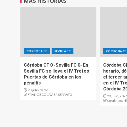
MÁS HISTORIAS
CÓRDOBA CF
SEVILLA FC
CÓRDOBA CF
Córdoba CF 0 -Sevilla FC 0- En
Córdoba CF
Sevilla FC se lleva el IV Trofeo
horario, d
Puertas de Córdoba en los
el tercer a
penaltis
en el IV T
Córdoba 2
23 julio, 2026
FRANCISCO JAVIER SERRATO
23 julio, 202
coral magari