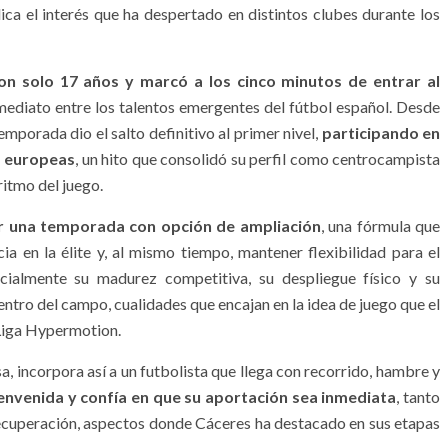
ca el interés que ha despertado en distintos clubes durante los
n solo 17 años y marcó a los cinco minutos de entrar al
nmediato entre los talentos emergentes del fútbol español. Desde
mporada dio el salto definitivo al primer nivel,
participando en
s europeas
, un hito que consolidó su perfil como centrocampista
ritmo del juego.
r una temporada con opción de ampliación
, una fórmula que
a en la élite y, al mismo tiempo, mantener flexibilidad para el
ecialmente su madurez competitiva, su despliegue físico y su
entro del campo, cualidades que encajan en la idea de juego que el
Liga Hypermotion.
, incorpora así a un futbolista que llega con recorrido, hambre y
ienvenida y confía en que su aportación sea inmediata
, tanto
 recuperación, aspectos donde Cáceres ha destacado en sus etapas