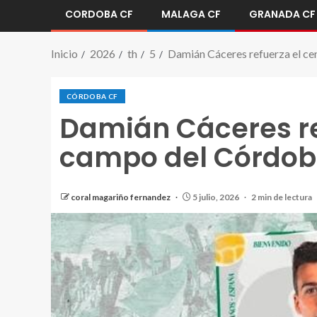
CORDOBA CF
MALAGA CF
GRANADA CF
Inicio
2026
th
5
Damián Cáceres refuerza el ce
CÓRDOBA CF
Damián Cáceres ref
campo del Córdob
coral magariño fernandez
5 julio, 2026
2 min de lectura