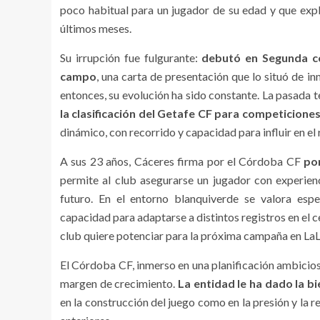
poco habitual para un jugador de su edad y que expli
últimos meses.
Su irrupción fue fulgurante:
debutó en Segunda co
campo
, una carta de presentación que lo situó de i
entonces, su evolución ha sido constante. La pasada te
la clasificación del Getafe CF para competicione
dinámico, con recorrido y capacidad para influir en el 
A sus 23 años, Cáceres firma por el Córdoba CF
po
permite al club asegurarse un jugador con experienci
futuro. En el entorno blanquiverde se valora esp
capacidad para adaptarse a distintos registros en el c
club quiere potenciar para la próxima campaña en La
El Córdoba CF, inmerso en una planificación ambiciosa
margen de crecimiento.
La entidad le ha dado la b
en la construcción del juego como en la presión y la