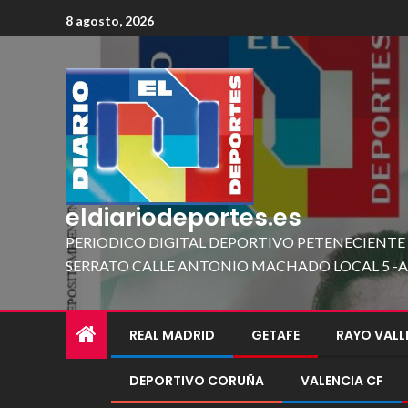
8 agosto, 2026
eldiariodeportes.es
PERIODICO DIGITAL DEPORTIVO PETENECIENTE
SERRATO CALLE ANTONIO MACHADO LOCAL 5 -A 419
REAL MADRID
GETAFE
RAYO VAL
DEPORTIVO CORUÑA
VALENCIA CF