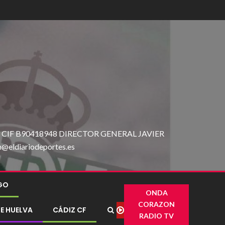
IF B90418948 DIRECTOR GENERAL JAVIER
ldiariodeportes.es
IGO
ONDA
CORAZON
E HUELVA
CÁDIZ CF
RADIO TV