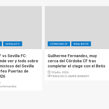
SEVILLA FC
CÓRDOBA CF
REAL BETIS
 vs Sevilla FC:
Guilherme Fernandes, muy
ónde ver y todo sobre
cerca del Córdoba CF tras
mistoso del Sevilla
completar el stage con el Betis
rofeo Puertas de
19 julio, 2026
026
FRANCISCO JAVIER SERRATO
6
ño fernandez