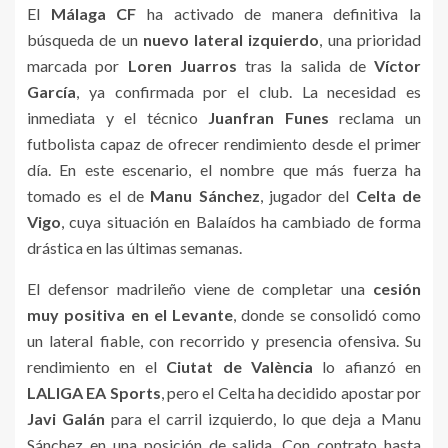
El
Málaga CF
ha activado de manera definitiva la
búsqueda de un
nuevo lateral izquierdo
, una prioridad
marcada por
Loren Juarros
tras la salida de
Víctor
García
, ya confirmada por el club. La necesidad es
inmediata y el técnico
Juanfran Funes
reclama un
futbolista capaz de ofrecer rendimiento desde el primer
día. En este escenario, el nombre que más fuerza ha
tomado es el de
Manu Sánchez
, jugador del
Celta de
Vigo
, cuya situación en Balaídos ha cambiado de forma
drástica en las últimas semanas.
El defensor madrileño viene de completar una
cesión
muy positiva en el Levante
, donde se consolidó como
un lateral fiable, con recorrido y presencia ofensiva. Su
rendimiento en el
Ciutat de València
lo afianzó en
LALIGA EA Sports
, pero el Celta ha decidido apostar por
Javi Galán
para el carril izquierdo, lo que deja a Manu
Sánchez en una posición de salida. Con contrato hasta