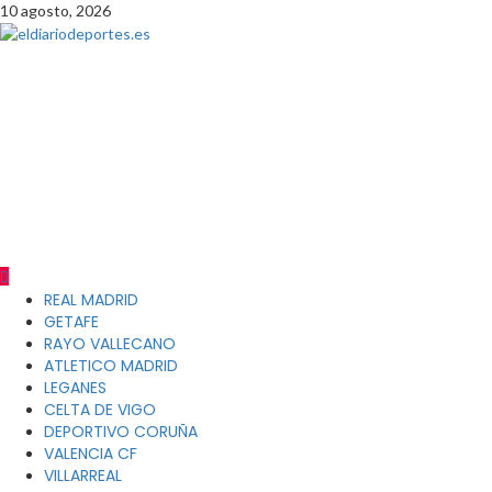
Saltar
10 agosto, 2026
al
contenido
eldiariodeportes.es
PERIODICO DIGITAL DEPORTIVO PETENECIENTE AL GRUPO
EMPRESARIAL BRAND LEADER COMUNICACION CIF B90418948
DIRECTOR GENERAL JAVIER SERRATO CALLE ANTONIO MACHADO
LOCAL 5 -A 41927 MAIRENA DEL ALJARAFE TLFNO 600 844 934
direccion@eldiariodeportes.es
Menú
REAL MADRID
principal
GETAFE
RAYO VALLECANO
ATLETICO MADRID
LEGANES
CELTA DE VIGO
DEPORTIVO CORUÑA
VALENCIA CF
VILLARREAL