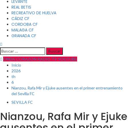
LEVANTE
REAL BETIS
RECREATIVO DE HUELVA
CÁDIZ CF
CORDOBA CF
MALAGA CF
GRANADA CF
Buscar:
ONDA CORAZON RADIO TV YOUTUBE
Inicio
2026
th
6
Nianzou, Rafa Mir y Ejuke ausentes en el primer entrenamiento
del Sevilla FC
SEVILLA FC
Nianzou, Rafa Mir y Ejuke
ausentes en el primer