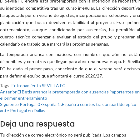
El Sevilla FC encara esta pretemporada con la intención de reconstruir
su identidad competitiva tras un curso irregular. La dirección deportiva
ha apostado por un verano de ajustes, incorporaciones selectivas y una
planificación que busca devolver estabilidad al proyecto. Este primer
entrenamiento, aunque condicionado por ausencias, ha permitido al
cuerpo técnico comenzar a evaluar el estado del grupo y preparar el
calendario de trabajo que marcará las próximas semanas.
La temporada arranca con matices, con nombres que aún no están
disponibles y con otros que llegan para abrir una nueva etapa. El Sevilla
FC ha dado el primer paso, consciente de que el verano será decisivo
para definir el equipo que afrontará el curso 2026/27.
Tags:
Entrenamiento
SEVILLA FC
Post
Anterior
El Betis arranca la pretemporada con ausencias importantes en
el primer entrenamiento
navigation
Siguiente
Portugal 0 -España 1 .España a cuartos tras un partido épico
ante Portugal en Dallas
Deja una respuesta
Tu dirección de correo electrónico no será publicada.
Los campos