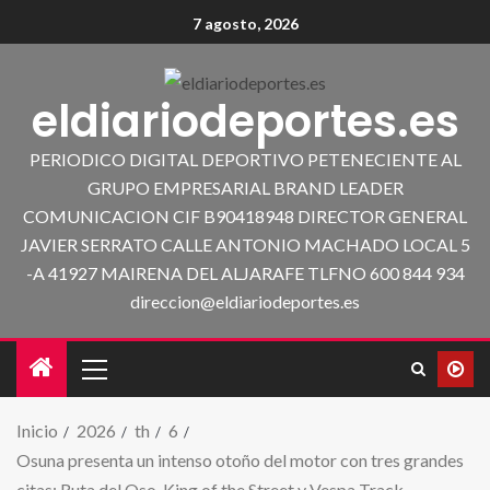
7 agosto, 2026
eldiariodeportes.es
PERIODICO DIGITAL DEPORTIVO PETENECIENTE AL
GRUPO EMPRESARIAL BRAND LEADER
COMUNICACION CIF B90418948 DIRECTOR GENERAL
JAVIER SERRATO CALLE ANTONIO MACHADO LOCAL 5
-A 41927 MAIRENA DEL ALJARAFE TLFNO 600 844 934
direccion@eldiariodeportes.es
Inicio
2026
th
6
Osuna presenta un intenso otoño del motor con tres grandes
citas: Ruta del Oso, King of the Street y Vespa Track