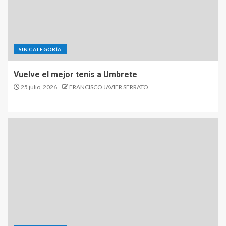
SIN CATEGORÍA
Vuelve el mejor tenis a Umbrete
25 julio, 2026
FRANCISCO JAVIER SERRATO