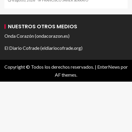
6 agosto, 2026
FRANCISCO JAVIER SERRATO
NUESTROS OTROS MEDIOS
Onda Corazón (ondacorazon.es)
El Diario Cofrade (eldiariocofrade.org)
Copyright © Todos los derechos reservados.
|
EnterNews
por
AF themes.