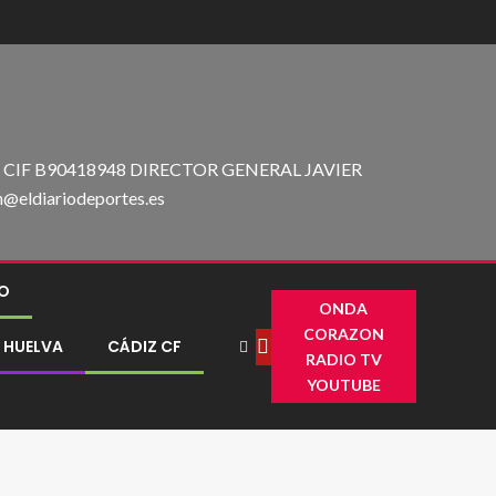
IF B90418948 DIRECTOR GENERAL JAVIER
ldiariodeportes.es
GO
ONDA
CORAZON
 HUELVA
CÁDIZ CF
RADIO TV
YOUTUBE