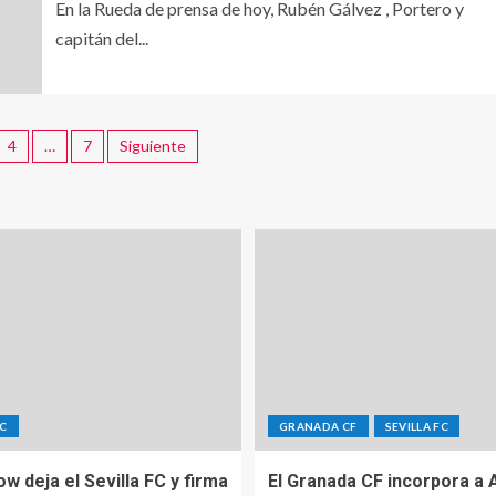
En la Rueda de prensa de hoy, Rubén Gálvez , Portero y
capitán del...
4
…
7
Siguiente
FC
GRANADA CF
SEVILLA FC
Sow deja el Sevilla FC y firma
El Granada CF incorpora a 