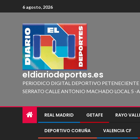
6 agosto, 2026
eldiariodeportes.es
PERIODICO DIGITAL DEPORTIVO PETENECIENTE
SERRATO CALLE ANTONIO MACHADO LOCAL 5 -A 419
REAL MADRID
GETAFE
RAYO VAL
DEPORTIVO CORUÑA
VALENCIA CF