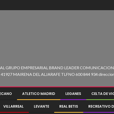
 AL GRUPO EMPRESARIAL BRAND LEADER COMUNICACION C
27 MAIRENA DEL ALJARAFE TLFNO 600 844 934 direccion@e
LECANO
ATLETICO MADRID
LEGANES
CELTA DE V
VILLARREAL
LEVANTE
REAL BETIS
RECREATIVO D