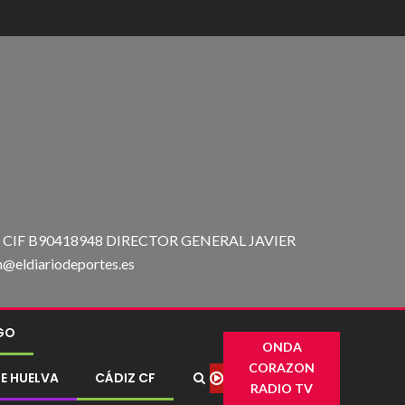
IF B90418948 DIRECTOR GENERAL JAVIER
ldiariodeportes.es
IGO
ONDA
CORAZON
E HUELVA
CÁDIZ CF
RADIO TV