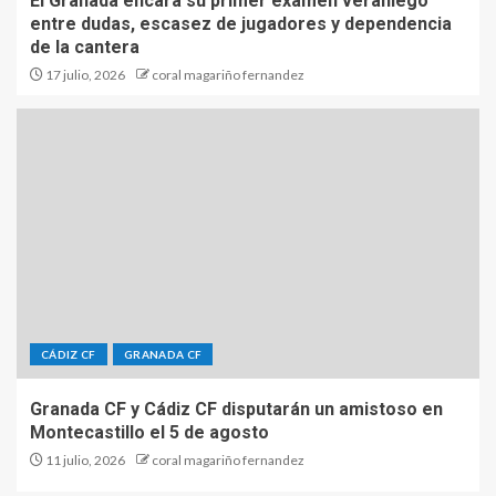
El Granada encara su primer examen veraniego
entre dudas, escasez de jugadores y dependencia
de la cantera
17 julio, 2026
coral magariño fernandez
CÁDIZ CF
GRANADA CF
Granada CF y Cádiz CF disputarán un amistoso en
Montecastillo el 5 de agosto
11 julio, 2026
coral magariño fernandez